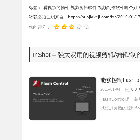
标签：
看视频的插件
视频剪辑软件
视频制作软件哪个好
转载必须注明来自：
https://huajiakeji.com/ios/2019-01/1
2、视频幻灯片
您的评分：
- 拼接多张照片制作视频幻灯片
3、调节视频速度
- 慢动作，最慢0.2倍
InShot – 强大易用的视频剪辑/编辑/制作
- 快动作，最快4倍
能够控制flash pl
2015-01-04
0 人
FlashControl是
以更加灵活的控制fl