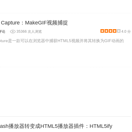
乐风格和Vlog风格）
eo Capture：MakeGIF视频捕捉
式
评论
35366 次人浏览
4.0 分
传输音乐文件到手机使用
o Capture是一款可以在浏览器中捕获HTML5视频并将其转换为GIF动画的
位非常方便
flash播放器转变成HTML5播放器插件：HTML5ify