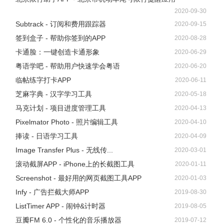
2020-09-30
Subtrack - 订阅和费用跟踪器
2020-09-15
签到盒子 - 帮助你签到的APP
2020-08-28
卡通脸：一键创造卡通形象
2020-06-29
通过上述方法，如果依然不显示创建新 Apple ID或创建账号
粤语学吧 - 帮助用户快速学会粤语
2020-06-20
最后一步无法验证等问题，可以先用浏览器在网页版苹果网
临帖练字打卡APP
2020-06-11
站创建账号，然后登陆到手机，在 App Store 下载免费应
芝麻字典 - 汉字学习工具
2020-05-18
用，进入检查步骤。检查步骤基本和本文创建新账号类似，
马克计划 - 项目进度管理工具
2020-04-13
全程保持网络工具连接。
Pixelmator Photo - 照片编辑工具
2020-04-10
捧读 - 日语学习工具
2020-04-09
文章参考：https://wangejiba.com/342.html
Image Transfer Plus - 无线传...
2020-03-01
滚动截屏APP - iPhone上的长截图工具
2020-01-11
Screenshot - 最好用的网页截图工具APP
2020-01-03
Infy - 广告拦截大师APP
2019-08-30
ListTimer APP - 闹钟&计时器
2019-08-05
豆瓣FM 6.0 - 个性化的音乐播放器
2019-07-12