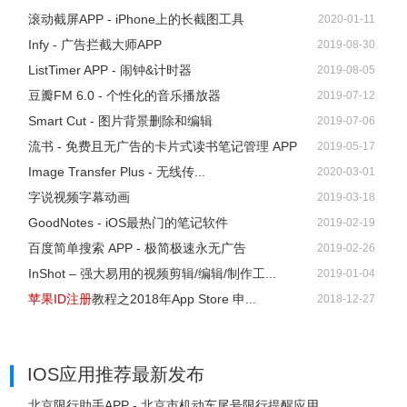
滚动截屏APP - iPhone上的长截图工具
2020-01-11
Infy - 广告拦截大师APP
2019-08-30
ListTimer APP - 闹钟&计时器
2019-08-05
b、关闭密码
豆瓣FM 6.0 - 个性化的音乐播放器
2019-07-12
操作步骤：苹果手机——设置——iTunes Store 与 App Store
Smart Cut - 图片背景删除和编辑
2019-07-06
——密码设置——先点击 15 分钟后需要——再点击下方的
流书 - 免费且无广告的卡片式读书笔记管理 APP
2019-05-17
关闭需要密码（开关灰色为关闭）
Image Transfer Plus - 无线传...
2020-03-01
字说视频字幕动画
2019-03-18
GoodNotes - iOS最热门的笔记软件
2019-02-19
百度简单搜索 APP - 极简极速永无广告
2019-02-26
InShot – 强大易用的视频剪辑/编辑/制作工...
2019-01-04
苹果ID注册
教程之2018年App Store 申...
2018-12-27
IOS应用推荐
最新发布
北京限行助手APP - 北京市机动车尾号限行提醒应用