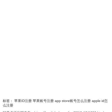
示“
无
”这个选项。
经过测试多数情况需要苹果手机处于合理上网时创建苹果
ID，才会在付款方式里有“无”这个选项。然而国区 App Store
又把所有能合理上网的 APP 都下架了
2、退出原有账号
先退出你已登陆的账号，操作步骤：苹果手机——设置——
iTunes Store 与 App Store——点击已登陆账号——选择退
出。
标签：
苹果ID注册
苹果账号注册
app store账号怎么注册
apple id怎
么注册