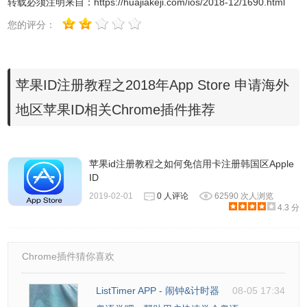
转载必须注明来自：
https://huajiakeji.com/ios/2018-12/1690.html
您的评分：
苹果ID注册教程之2018年App Store 申请海外
地区苹果ID相关Chrome插件推荐
3、创建新苹果 ID
苹果id注册教程之如何免信用卡注册韩国区Apple
ID
确定有海外国家地区万事达之类的信用卡，或者手机能满足
2019-02-01
0 人评论
62590 次人浏览
合理上网的环境，正式开始账号注册。
4.3 分
使用 4G 网络（WIFI 可能会导致最后一步邮箱无法验证）依
次点击设置——iTunes Store 与 App Store——创建新 Apple
Chrome插件猜你喜欢
ID
ListTimer APP - 闹钟&计时器
08-05 17:34