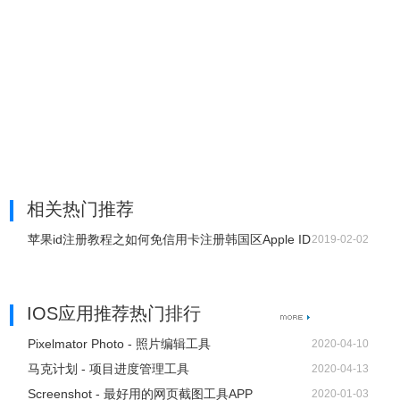
击右上角的“验证”，到此海外地区苹果 ID 已申请完毕。（如
果卡在验证步骤，可先去网页版苹果网站注册账号，然后在
App Store 登陆注册好的账号，下载任意免费应用，根据弹
出的提示完善信息）
4、登陆新苹果 ID
2018 年前，创建好账号就可以下载 APP 了，但在 2018 年
有很大的概率点击下载后，App Store 会提示你账号被锁
定，下载又提示苹果 ID 被锁定。
相关热门推荐
a、 双重认证
登陆已创建的新号，开启苹果系统的双重验证功能。
苹果id注册教程之如何免信用卡注册韩国区Apple ID
2019-02-02
IOS应用推荐热门排行
Pixelmator Photo - 照片编辑工具
2020-04-10
马克计划 - 项目进度管理工具
2020-04-13
Screenshot - 最好用的网页截图工具APP
2020-01-03