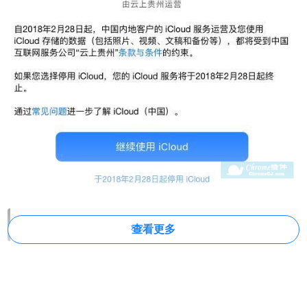
2018年App Store 申请海外地区苹果ID教程
查看更多
1、配置网络环境
申请海外苹果 ID 时，有一个选择付款方式的步骤，除非你对
应国家颁发的信用卡，否则一定要想办法让付款方式显