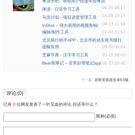
粤语学吧 - 帮助用户快速学会粤语
06-20 08:17
捧读 - 日语学习工具
04-09 10:17
马克计划 - 项目进度管理工具
04-13 11:58
InShot – 强大易用的视频剪辑/
编辑/制作工具 ...
01-04 21:53
北京限行助手APP - 北京市机动车尾号限行
提醒应用
09-30 06:04
芝麻字典 - 汉字学习工具
05-18 08:43
Bear熊掌记 – 非常好用笔记app
02-23 20:48
下一篇 :
谷歌安装器安卓6.0版
评论:(0)
根据要求输入电子邮箱、密码以及选择你要创建账号的所属
已有
0
位网友发表了一针见血的评论,你还等什么？
国家/地区，同意条款约定，点击右上角“下一页”，然后填写
昵称(必填)
账号资料。