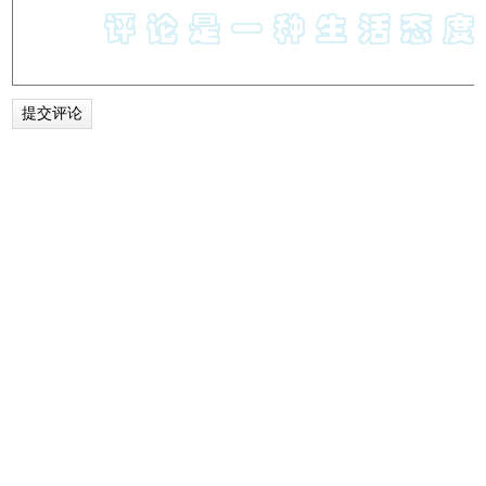
付款方式，有对应国家信用卡则选“信用卡”，没有的选
择“无”（如果你是连了V--P--N创建账号，一般这里能够
有“无”这个选项）
把发送到你邮箱的验证码，输入到苹果手机的验证页面，点