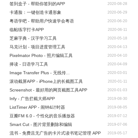
签到盒子 - 帮助你签到的APP
2020-08-28
https://mergeek.com/latest/NXeQPnJe7Pm1d8JE
卡通脸：一键创造卡通形象
2020-06-29
粤语学吧 - 帮助用户快速学会粤语
2020-06-20
临帖练字打卡APP
2020-06-11
芝麻字典 - 汉字学习工具
2020-05-18
马克计划 - 项目进度管理工具
2020-04-13
Pixelmator Photo - 照片编辑工具
2020-04-10
捧读 - 日语学习工具
2020-04-09
Image Transfer Plus - 无线传...
2020-03-01
滚动截屏APP - iPhone上的长截图工具
2020-01-11
Screenshot - 最好用的网页截图工具APP
2020-01-03
Infy - 广告拦截大师APP
2019-08-30
ListTimer APP - 闹钟&计时器
2019-08-05
豆瓣FM 6.0 - 个性化的音乐播放器
2019-07-12
Smart Cut - 图片背景删除和编辑
2019-07-06
流书 - 免费且无广告的卡片式读书笔记管理 APP
2019-05-17