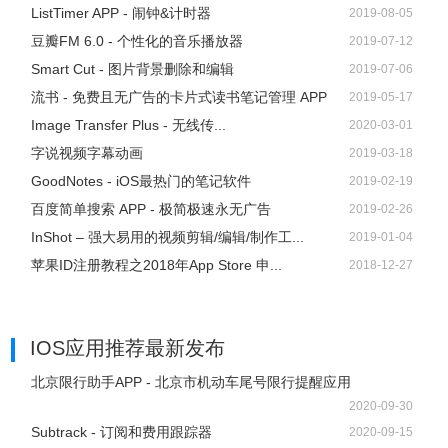
ListTimer APP - 闹钟&计时器
2019-08-05
豆瓣FM 6.0 - 个性化的音乐播放器
2019-07-12
Smart Cut - 图片背景删除和编辑
2019-07-06
流书 - 免费且无广告的卡片式读书笔记管理 APP
2019-05-17
Image Transfer Plus - 无线传...
2020-03-01
字说视频字幕动画
2019-03-18
GoodNotes - iOS最热门的笔记软件
2019-02-19
百度简单搜索 APP - 极简极速永无广告
2019-02-26
InShot – 强大易用的视频剪辑/编辑/制作工...
2019-01-04
Subtrack软件注意事项
苹果ID注册教程之2018年App Store 申...
2018-12-27
Subtrack软件免费版的 Subtrack 只能记录三笔订阅，需要
2.99 刀买断内购才能无限使用。
IOS应用推荐
最新发布
北京限行助手APP - 北京市机动车尾号限行提醒应用
Subtrack软件联系方式
2020-09-30
Subtrack - 订阅和费用跟踪器
2020-09-15