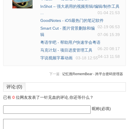
InShot – 强大易用的视频剪辑/编辑/制作工具
...
01-04 21:53
GoodNotes - iOS最热门的笔记软件
02-19 06:53
Smart Cut - 图片背景删除和编
辑
07-06 15:39
粤语学吧 - 帮助用户快速学会粤语
06-20 08:17
马克计划 - 项目进度管理工具
04-13 11:58
字说视频字幕动画
03-18 12:55
7、软件还提供了20+备用应用程序图标。
下一篇 :
记忆熊RememBear - 跨平台密码管理器
评论:(0)
已有
0
位网友发表了一针见血的评论,你还等什么？
昵称(必填)