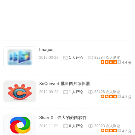
业摄影师一样改善您的照片。
2.ML Enhance会自动处理每个精彩镜头中的所有微妙改进 -
白平衡，曝光，阴影和高光细节 - 因此您可以专注于添加自
己的创意收尾。
3.使用来自相同的2000万照片Core ML算法的知识，自动微
Imagus
调单个调整，如亮度，白平衡，可选颜色和色彩平衡。
2018-03-23
1 人评论
82284 次人浏览
4.使用机器学习驱动的ML Crop智能裁剪照片。
4.4 分
四、令人惊叹的电影仿真预设，复古外观等等
1.Pixelmator Photo包含大量不同摄影风格的预设系列，专为
XnConvert:批量图片编辑器
各种主题设计。
2018-09-28
1 人评论
33426 次人浏览
2.创建并保存自己的自定义预设。
4.3 分
3.黑白预设基于经典的黑白模拟电影，用于创建真实的单色
照片。
ShareX - 强大的截图软件
4.Cinematic预设模拟橙色和蓝绿色外观，让您快速添加醒目
的色彩对比。
2018-11-09
0 人评论
39823 次人浏览
4.2 分
5.经典电影和现代电影预设组基于过去和现在的一些最着名