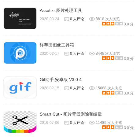
Assetizr 图片处理工具
2020-03-24
0 人评论
8818 次人浏览
3.0 分
6、除了“一键处理”，在Pixelmator Photo中，裁切图片同样
也可以通过点击“ML裁剪”自动完成后期二次构图。此外，在
单独的色彩调整中，包括白平衡、色相和饱和度、亮度、颜
洋芋田图像工具箱
色平衡、选择性颜色几个调班中都有一个“ML”标识，点击可
2020-02-17
0 人评论
8448 次人浏览
3.0 分
以自动完成相关调整项，算是十分智能。
Gif助手 安卓版 V3.0.4
2020-02-15
0 人评论
15688 次人浏览
3.0 分
Smart Cut - 图片背景删除和编辑
2019-07-06
0 人评论
11489 次人浏览
3.0 分