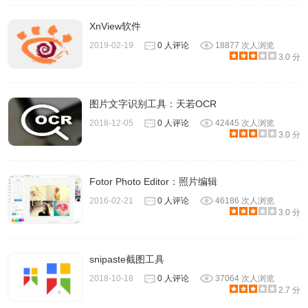
XnView软件
2019-02-19
0 人评论
18877 次人浏览
3.0 分
7、在默认状态下，Pixelmator Photo包括了九个分类将近50
款色彩预设，并且这些预设后期可调整的范围非常大，甚至
图片文字识别工具：天若OCR
可以将选择某种预设色彩修改的面目全非、再将调整出来的
2018-12-05
0 人评论
42445 次人浏览
3.0 分
色彩自定义为全新的预设，显然要比VSCO那种预设好的滤
镜使用起来要专业的多，灵活性也更多。
Fotor Photo Editor：照片编辑
2016-02-21
0 人评论
46186 次人浏览
3.0 分
snipaste截图工具
2018-10-18
0 人评论
37064 次人浏览
2.7 分