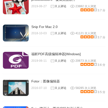
2019-06-27
0 人评论
23882 次人浏览
3.7 分
Snip For Mac 2.0
2018-10-03
0 人评论
41121 次人浏览
3.7 分
3、Pixelmator Photo除了浏览和添加iPad本地照片外，还可
以通过浏览iPad内文件夹或者如iCloud云盘等位置的照片，
直接以云盘作为管理界面，将照片iPad本地照片直接载入到
福昕PDF高级编辑神器[Windows]
网盘里。
2019-06-11
0 人评论
20673 次人浏览
3.6 分
Fotor：图像编辑器
2016-07-10
0 人评论
58285 次人浏览
3.5 分