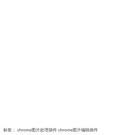
1.使用一系列先进的非破坏性颜色调整来编辑照片，专门用
于保留细节并自然改善照片。
2.利用完整的RAW支持，从您的DSLR相机或iPhone编辑高
分辨率RAW照片。
3.使用令人难以置信的修复工具轻松删除不需要的对象。
4.使用易于使用的裁剪工具裁剪，拉直和校正透视。
5.使用突破性的机器学习来自动增强照片，调整光线，白平
衡和颜色，应用预设，甚至改善照片的构图。
6.完全非破坏性地编辑，在任何时候重置使用任何工具所做
的更改，而不会影响其他编辑。
7.将编辑过的照片共享回照片库，导出为各种格式，并轻松
与他人分享照片。
二、桌面级颜色调整
1.使用一组功能强大的桌面级颜色调整来编辑照片。
2.遵循您在漂亮的实时直方图中所做的所有更改。
标签：
chrome图片处理插件
chrome图片编辑插件
3.使用亮度调整改善曝光，对比度，亮度，高光和阴影。