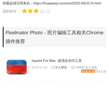
转载必须注明来自：
https://huajiakeji.com/ios/2020-04/3174.html
4.使用色相和饱和度调整色彩饱和度，振动和色调。
您的评分：
5.善阴影，中间调和高光中的颜色平衡。
6.使用选择颜色调整选择性地调整单个颜色范围。
7.使用“色阶”调整设置黑色，白色和灰色点，快速提高亮度，
Pixelmator Photo - 照片编辑工具相关Chrome
对比度和颜色。
8.使用“曲线”调整以令人难以置信的精度调整光照和颜色。
插件推荐
9.混合红色，绿色和蓝色平衡，以在图像中创建强烈的色彩
效果。
Inpaint For Mac :超强去水印工具
10.使用“替换颜色”调整替换任何其他颜色。
2018-11-02
0 人评论
38483 次人浏览
11.即使从彩色照片中创建美丽的黑色和白色。
4.5 分
12.使用淡化调整清除照片中的对比度并使其呈现褪色效果。
13.通过Grain调整添加漂亮的薄膜式纹理。
14.使用一系列其他调整，如锐化，彩色单色，棕褐色和反
转，使任何照片都脱颖而出。
三、开创性的人工智能
1.使用ML Enhance，对2000万张专业照片进行培训，像专