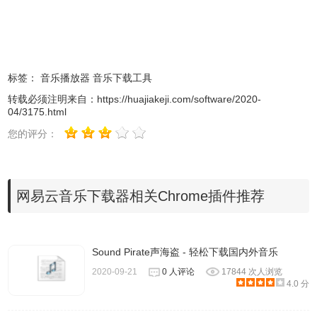
2.在“关键词OR链接”中输入想要下载的音乐关键词（歌曲
名、歌手名）或者是音乐文件的链接，比如小编在“关键词
OR链接”中输入张含韵后点击“确定”后，软件就会开始搜索，
如下图：
标签：
音乐播放器
音乐下载工具
转载必须注明来自：
https://huajiakeji.com/software/2020-
04/3175.html
您的评分：
网易云音乐下载器相关Chrome插件推荐
Sound Pirate声海盗 - 轻松下载国内外音乐
2020-09-21
0 人评论
17844 次人浏览
4.0 分
3.在搜索结果中找到喜欢的歌曲或版本，双击或点击播放按