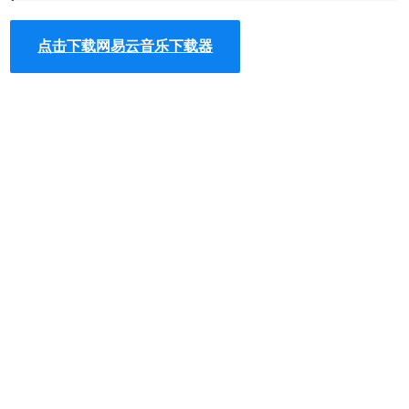
网易云音乐下载器软件使用方法
点击下载网易云音乐下载器
1.在本站下载网易云音乐下载器软件安装包，右击以管理员
身份运行即可。软件界面如下：