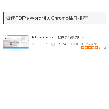
极速PDF转Word相关Chrome插件推荐
Adobe Acrobat：把网页转换为PDF
3、在左侧选择要转换的文档格式和转换的文档格式后，点击
2015-11-17
0 人评论
89839 次人浏览
选择文件—填写邮件地址—开始转换即可。
4.6 分