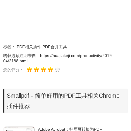
- 离线工作：无限制地使用 Smallpdf 桌面版
- 电子签名：创建和存储您的电子签名
★ 受超过 2000 万用户所信赖
标签：
PDF相关插件
PDF合并工具
安装扩展功能即表示您同意 Smallpdf 的隐私政策和条款
（www.smallpdf.com/legal）
转载必须注明来自：
https://huajiakeji.com/productivity/2019-
04/2188.html
您的评分：
如何使用 Smallpdf Chrome 扩展功能：
1.离线安装smallpdf Chrome插件的方法参照：
怎么在谷歌浏
Smallpdf - 简单好用的PDF工具相关Chrome
览器中安装.crx扩展名的离线Chrome插件？
最新谷歌浏览器
插件推荐
离线安装版可以从这里下载：
https://huajiakeji.com/chrome/2014-09/177.html
。
Adobe Acrobat：把网页转换为PDF