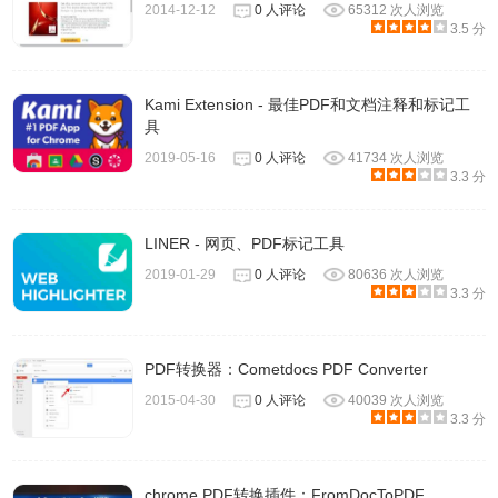
2014-12-12
0 人评论
65312 次人浏览
3.5 分
压缩完成后
Kami Extension - 最佳PDF和文档注释和标记工
具
2019-05-16
0 人评论
41734 次人浏览
3.3 分
LINER - 网页、PDF标记工具
如何解除每小时2个免费任务限制?
2019-01-29
0 人评论
80636 次人浏览
3.3 分
PDF转换器：Cometdocs PDF Converter
2015-04-30
0 人评论
40039 次人浏览
3.3 分
chrome PDF转换插件：FromDocToPDF