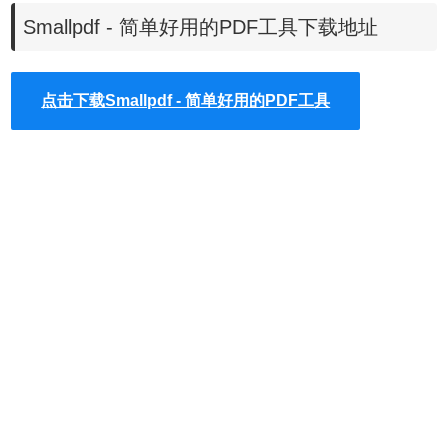
- 旋转和删除 PDF 页面
Smallpdf - 简单好用的PDF工具下载地址
- 为 PDF 文件签名或发送 PDF 以进行签名
- 保护和解锁 PDF 文件
点击下载Smallpdf - 简单好用的PDF工具
★ 使用Smallpdf，您可以处理多种文件类型：
- PDF
- Microsoft Office：Word、Excel、PPT
- 图像：JPG、PNG、BMP、GIF、TIFF
- 扫描：OCR 可用于将 PDF 中的数据提取到可编辑的文件
类型
★ 使用 Smallpdf Pro 帐户以享用更多功能：
- 无限使用：使用所有工具处理任意数量的文件
- 无广告
- 批量处理：一次过处理数百个文件
- 工作流程：在多个工具中直接轻鬆修改文件，而无需重新上
传