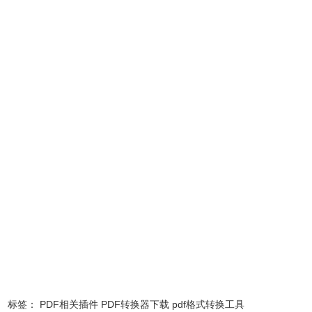
缩速度更快。
3、PDF文件添加水印、加密
只需几秒钟，即可给你的PDF文件添加图片或文字水印、设
置加密，以确保敏感数据的机密性。
4、操作简单，智能识别，高效处理
直接拖拽文件至软件界面，即可完成PDF文件相互转换
5、轻松，快速，免费试用体验
提供试用版本，用户可转换小范围文档查看转换质量
6、文件安全有保障
文件转换全程在电脑本地运行，文件信息安全有保障
嗨格式PDF转换器软件使用方法
1、在本站下载安装嗨格式PDF转换器软件。
标签：
PDF相关插件
PDF转换器下载
pdf格式转换工具