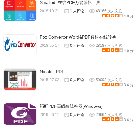
Smallpdf:在线PDF万能编辑工具
6、软件其他的功能比如 PDF 压缩、合并、加密解密等小编
2018-10-21
1 人评论
48166 次人浏览
4.0 分
就不一一介绍了，它们的操作步骤也非常简单方便，完全傻
瓜式操作。
Fox Convertor:Word&PDF轻松在线转换
嗨格式PDF转换器软件官网
2018-05-17
0 人评论
28187 次人浏览
4.0 分
https://hgs.pdf.cn/
Notable PDF
2015-07-02
0 人评论
50093 次人浏览
3.6 分
福昕PDF高级编辑神器[Windows]
2019-06-11
0 人评论
20664 次人浏览
3.6 分