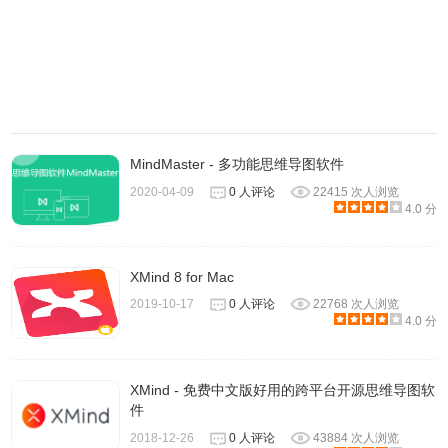
2、团队协作
ProcessOn 还有一个比较常用的功能就是实时协作，您可以
MindMaster - 多功能思维导图软件
把作品分享给团队成员或好友，无论何时何地大家都可以对
2020-04-09
0 人评论
22415 次人浏览
4.0 分
作品进行编辑、阅读和评论。你可以实时地跟全世界任何一
个人进行沟通和协作，让距离不再成为问题。你也不需要频
繁地使用邮箱，发送修改后的文件等待对方的确认，而且每
XMind 8 for Mac
天看到太多的邮件，也会拖慢你的办公效率。ProcessOn提
2019-10-17
0 人评论
22768 次人浏览
4.0 分
供多人协作的模式，作图文件在线实时保存于云端，再也不
用担心丢失文件的问题了。
XMind - 免费中文版好用的跨平台开源思维导图软
件
2018-12-26
0 人评论
43884 次人浏览