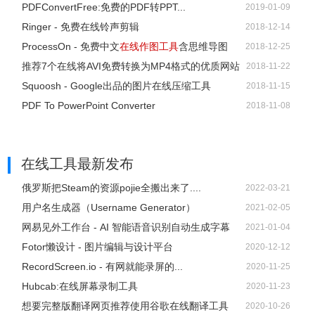
PDFConvertFree:免费的PDF转PPT...
2019-01-09
错误一：对不起，请求的页面不存在或者您无权查看
Ringer - 免费在线铃声剪辑
2018-12-14
当您看见这里的时候，您不用担心，出现这样的错误有可能
ProcessOn - 免费中文
在线作图工具
含思维导图
2018-12-25
是您访问的地址URL是不正确的，您再确定一下您访问的地
推荐7个在线将AVI免费转换为MP4格式的优质网站
2018-11-22
址是否正确，如果还有问题您可以点击反馈详细告知我们错
Squoosh - Google出品的图片在线压缩工具
2018-11-15
误的经过，我们进行修复！
PDF To PowerPoint Converter
2018-11-08
错误二：您已经和服务器断开连接，请刷新重试
出现这样的错误一般都是网络不稳定，或者操作不当，一般
点击重试就会恢复正常，如果还不行您就导出您的文件，然
在线工具
最新发布
后联系ProcessOn客服进行交流反馈！
俄罗斯把Steam的资源pojie全搬出来了....
2022-03-21
用户名生成器（Username Generator）
2021-02-05
ProcessOn联系方式
网易见外工作台 - AI 智能语音识别自动生成字幕
2021-01-04
Fotor懒设计 - 图片编辑与设计平台
2020-12-12
https://www.processon.com/
RecordScreen.io - 有网就能录屏的...
2020-11-25
Hubcab:在线屏幕录制工具
2020-11-23
想要完整版翻译网页推荐使用谷歌在线翻译工具
2020-10-26