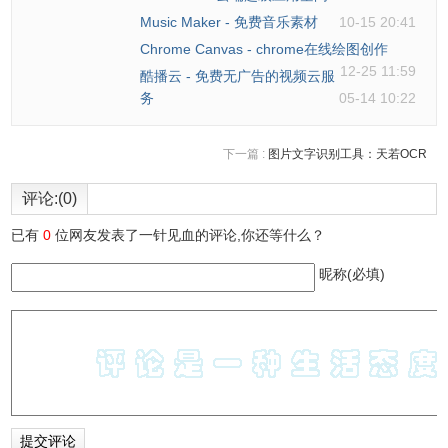
线，向想要连接的位置拖动，就能把两个位置连接起来了。
Music Maker - 免费音乐素材
10-15 20:41
默认的连线类型是默认能够90度弯曲的，同一水平线上会以
Chrome Canvas - chrome在线绘图创作
12-25 11:59
直线形式展示，否则以直角弯曲的形式展示。如果想要修改
酷播云 - 免费无广告的视频云服
务
05-14 10:22
连线类型，那么单击鼠标左键选择要修改的线，选择如图所
示的连线类型，再选择自己想要的连线就可以了。此外连线
下一篇 :
图片文字识别工具：天若OCR
箭头的起点和终点都是可以修改的，比如想要没箭头或者双
箭头的都可以。
评论:(0)
已有
0
位网友发表了一针见血的评论,你还等什么？
昵称(必填)