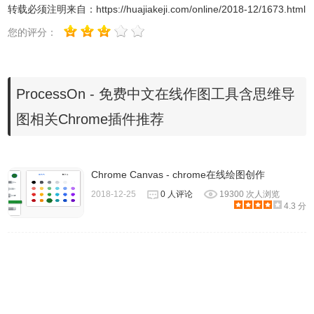
转载必须注明来自：
https://huajiakeji.com/online/2018-12/1673.html
您的评分：
思维导图又叫心智图或脑图，是表达发射性思维的非常有效
ProcessOn - 免费中文在线作图工具含思维导
的图形工具 ，它简单却又极其直观地将一些复杂的东西表现
图相关Chrome插件推荐
出来，让读者非常易于理解和梳理，因此思维导图非常受欢
迎！但制作思维导图一般都需要下载特别的软件。
ProcessOn网站在线的思维导图制作功能对于只是偶尔才会
Chrome Canvas - chrome在线绘图创作
制作一下思维导图的用户来说，不必总要下载安装专用的思
2018-12-25
0 人评论
19300 次人浏览
维导图制作软件那么麻烦，直接打开网站就能轻松愉快地编
4.3 分
辑了。