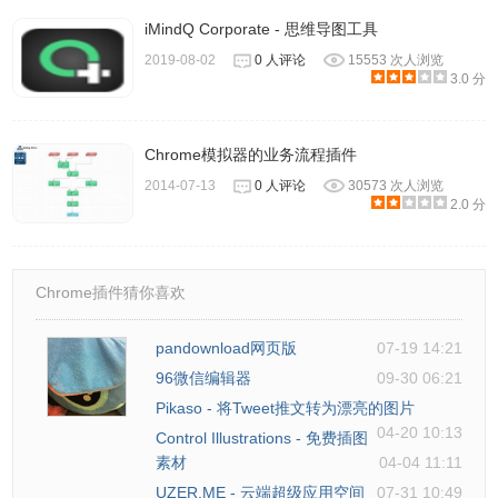
可以看到文件名，导航栏，工具栏和图形样式
iMindQ Corporate - 思维导图工具
2019-08-02
0 人评论
15553 次人浏览
3.0 分
Chrome模拟器的业务流程插件
2014-07-13
0 人评论
30573 次人浏览
2.0 分
Chrome插件猜你喜欢
pandownload网页版
07-19 14:21
96微信编辑器
09-30 06:21
Pikaso - 将Tweet推文转为漂亮的图片
3、选中某个图形样式，以拖动的形式拖动到画板想要存放的
04-20 10:13
Control Illustrations - 免费插图
位置。可以反复先将图形拖动进来，后面再连线。拖动好图
素材
04-04 11:11
形之后，选择图形某个边框位置，稍微拖动下，如果出现连
UZER.ME - 云端超级应用空间
07-31 10:49