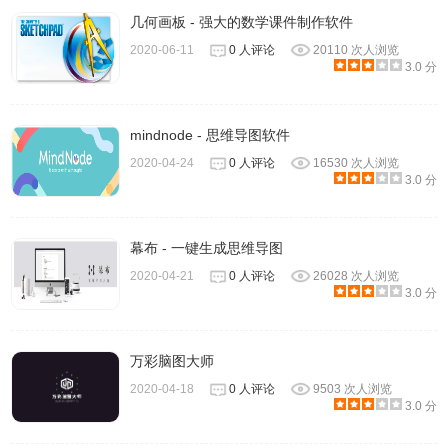
您可以使用QQ、微博或者谷歌等社交网络帐号直接登录，也
几何画板 - 强大的数学课件制作软件
可以直接使用邮箱创建一个帐号！ProcessOn使用方法以下
2020-06-11
0 人评论
20110 次人浏览
仅以画流程图为例：
3.0 分
1、例如选择Flow流程图下的Flowchart流程图，选择一个空
模板，输入文件名，点击创建。
mindnode - 思维导图软件
2020-04-24
0 人评论
16530 次人浏览
3.0 分
幕布 - 一键生成思维导图
2020-04-21
0 人评论
26028 次人浏览
3.0 分
万彩脑图大师
2020-04-18
0 人评论
9503 次人浏览
3.0 分
2、创建好文件之后，它就会自动进入画图界面，如图所示，