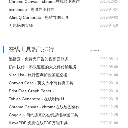
Chrome Canvas - chrome在线绘图创作
2018-12-25
mindnode - 思维导图软件
2020-04-24
ProcessOn画图都是自动保存的，所以你画完图之后可以直
iMindQ Corporate - 思维导图工具
2019-08-02
接退出或者按如图所示的返回键都可以。是不是非常简单
万彩脑图大师
2020-04-18
呢？如果你想了解更多ProcessOn使用方法，官网中有更详
细的教程。
在线工具热门排行
ProcessOn注意事项
酷播云 - 免费无广告的视频云服务
2019-05-14
奶牛快传：不限速度的大文件传输服务
2019-05-09
一、为什么我的浏览器打不开ProcessOn？
Visa List - 旅行查询护照签证必备
2019-04-08
由于ProcessOn采用HTML5开发，IE9以下浏览器本身不支
Convert Case - 英文大小写转换工具
2019-03-18
持HTML5，所以IE9以下浏览器无法正常使用ProcessOn。
Print Free Graph Paper - ...
2019-03-18
推荐使用谷歌浏览器和
火狐浏览器
。当然您也可以使用IE9浏
Tables Generator - 在线制作 H...
2019-03-15
览器、safari以及opera。如果是windows XP 的用户想要正
Chrome Canvas - chrome在线绘图创作
2018-12-25
常使用建议直接使用谷歌浏览器或者360极速浏览器以及火
Coggle – 简约漂亮的在线思维导图工具
2018-12-25
狐浏览器。
iLovePDF:免费在线PDF万能工具
2019-01-09
二、ProcessOn常见错误