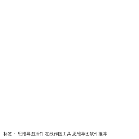
ProcessOn的功能：
1、简单高效、轻松作图，包括思维导图
ProcessOn 支持流程图、思维导图、原型图、UML、网络拓
扑图、组织结构图等。每一步操作之后都自动保存。
标签：
思维导图插件
在线作图工具
思维导图软件推荐