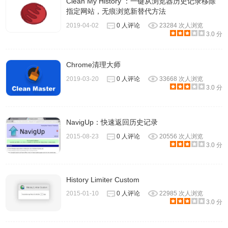
Clean My History ：一键从浏览器历史记录移除
指定网站，无痕浏览新替代方法
2019-04-02
0 人评论
23284 次人浏览
3.0 分
History Eraser chrome插件联系方式
Chrome清理大师
2019-03-20
0 人评论
33668 次人浏览
3.0 分
内容由https://www.hotcleaner.com/提供
NavigUp：快速返回历史记录
2015-08-23
0 人评论
20556 次人浏览
3.0 分
History Limiter Custom
2015-01-10
0 人评论
22985 次人浏览
3.0 分