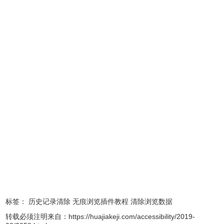
History Eraser chrome插件功能
1、一键即时删除
2、查看，编辑，备份和清除Chrome历史记录
3、清除下载历史
4、清空缓存
5、删除cookies和其他站点和插件数据
7、清除保存的密码
8、清除保存的表单数据
9、选择时间段的能力
History Eraser chrome插件使用方法
1.History Eraser插件离线安装的方法参照一下方法：老版本
标签：
历史记录清除
无痕浏览插件教程
清除浏览数据
chrome浏览器，首先在标签页输入【chrome://extensions/】
转载必须注明来自：
https://huajiakeji.com/accessibility/2019-
进入chrome扩展程序，解压你在本站下载的插件，并拖入扩