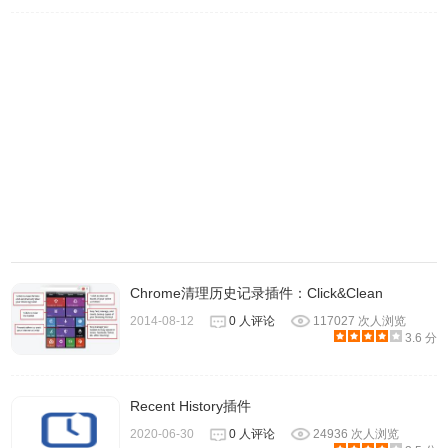
4.安装完成，插件会自动弹出一个介绍页，关闭即可。
5.History Eraser界面看起来很简单，操作上也不会太过困
难，简单来说，直接从最下方点选你要清理的层级，由最少
Chrome清理历史记录插件：Click&Clean
至最完整分别是：Easy、Medium、Hard，还有一个自订性
2014-08-12
0 人评论
117027 次人浏览
较高的开发人员选项，选择后就会自动勾选该层级会清除的
3.6 分
项目，一般点选Easy 或Medium 清除等级即可，如此一来可
以清除必要的记录，又不会影响到日常使用。
Recent History插件
2020-06-30
0 人评论
24936 次人浏览