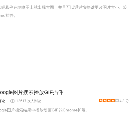
所示：
可以鼠标悬停在缩略图上就出现大图，并且可以通过快捷键更改图片大小、旋
ome插件。
- Google图片搜索播放GIF插件
评论
12617 次人浏览
4.3 分
Google图片搜索结果中播放动画GIF的Chrome扩展。