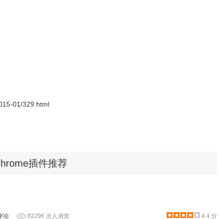
2015-01/329.html
关Chrome插件推荐
果页中查看到该图片的来源列表，如果找到了该图片的来源就会在
评论
82296 次人浏览
4.4 分