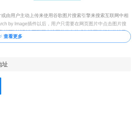
显示的图片或由用户主动上传来使用谷歌图片搜索引擎来搜索互联网中相
arch by Image插件以后，用户只需要在网页图片中点击图片搜
擎就可以找到在互联网中该图片的出处或与该图片相似的结果。
查看更多
载地址
，并在Chrome的扩展管理器中启动
Search by Image插件的图片搜索
在本文的下方找到，离线
Search by Image插件的安装方法可以参考：
e插件？
age插件按钮，打开谷歌图片搜索的页面，在该界面中用户可以把本文的
进行搜索，如图所示：