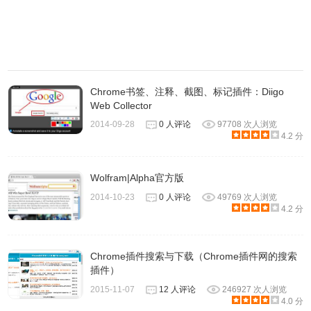
5.支持在浏览器里打开过的PDF的全文检索——只要你在浏
览器中打开过
PDF
，同样可以通过WorldBrain搜寻你想追溯
的内容。
Chrome书签、注释、截图、标记插件：Diigo
Web Collector
6.如果你更偏爱鼠标操作，也可以用图形操作界面中的选项
2014-09-28
0 人评论
97708 次人浏览
4.2 分
更直观的过滤内容。在 Memex 的搜索页面，你可以用
before、after 限定日期范围。点击漏斗图标，还会出现
Tags、Domains 、Misc 等进阶选项，进一步缩小范围。在
Wolfram|Alpha官方版
历史记录或 Memex 选单中，你还可以为页面添加特定标
2014-10-23
0 人评论
49769 次人浏览
4.2 分
签，也就是 Tags 过滤器。以后只要输入 #标签名称，就能随
时定位了。
Chrome插件搜索与下载（Chrome插件网的搜索
插件）
2015-11-07
12 人评论
246927 次人浏览
4.0 分