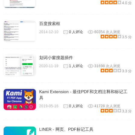
4.0 分
百度搜索框
2014-12-10
0 人评论
60354 次人浏览
3.5 分
10.
WorldBrain's Memex
特别强调了服务的透明与安全性。
划词小窗搜题插件
它除了是开源的以外，所有检索资料也都只储存在本地电
2020-11-19
1 人评论
31698 次人浏览
脑，不会上传云端。
3.3 分
WorldBrain's Memex插件联系方式
Kami Extension - 最佳PDF和文档注释和标记工
具
2019-05-16
0 人评论
41728 次人浏览
提供方：https://worldbrain.io
3.3 分
LINER - 网页、PDF标记工具