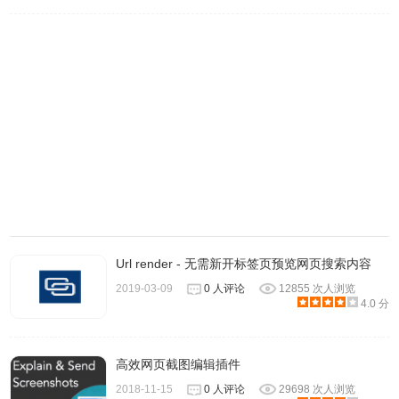
7.你还可以设置黑名单URL，避免敏感信息被检索到。
Url render - 无需新开标签页预览网页搜索内容
2019-03-09
0 人评论
12855 次人浏览
4.0 分
8.在网址栏中利用快捷键w+空白键，呼叫出WorldBrain的
搜
高效网页截图编辑插件
索引擎
，然后输入要找的关键字。WorldBrain'Memex会智能
2018-11-15
0 人评论
29698 次人浏览
展示你可能需要的内容。再次回车后，就可以跳转到全部搜