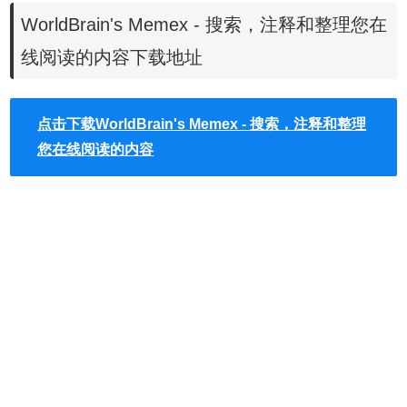
WorldBrain's Memex - 搜索，注释和整理您在
4.快速入职。无需注册。从每个主要书签服务导入
5.离线优先。所有数据都存储在您的设备上。完全隐私和开
线阅读的内容下载地址
源
6.备份（并很快同步）您的数据到您喜欢的任何云提供商
点击下载WorldBrain's Memex - 搜索，注释和整理
您在线阅读的内容
WorldBrain's Memex插件使用方法
1.WorldBrain's Memex插件离线安装的方法参照一下方法：
老版本Chrome浏览器，首先在标签页输入
【chrome://extensions/】进入chrome扩展程序，解压你在本
站下载的插件，并拖入扩展程序页即可。