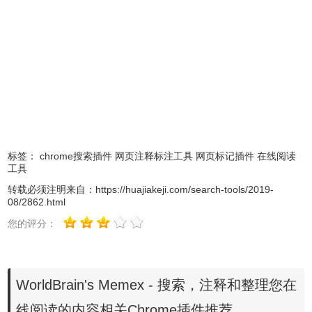
2.最新版本的chrome浏览器直接拖放安装时会出现“程序包无
标签：
chrome搜索插件
网页注释标注工具
网页标记插件
在线阅读
工具
效CRX-HEADER-INVALID”的报错信息，参照：
Chrome插
件安装时出现"CRX-HEADER-INVALID"解决方法
，安装好
转载必须注明来自：
https://huajiakeji.com/search-tools/2019-
08/2862.html
后即可使用。
您的评分：
WorldBrain's Memex - 搜索，注释和整理您在
线阅读的内容相关Chrome插件推荐