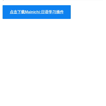
及发音，另外还会有英文和汉字可供参考。
Mainichi 本身在
单字卡及图案设计上相当令人惊艳，採用了时下最流行的平
点击下载Mainichi:日语学习插件
面化设计（Flat Design），而它所使用的图示标志正是我们
之前介绍过的 The Noun Project，这个专案以提供高品质、
可辨识性强的免费图示符号著称，如果有兴趣的话不妨去看
看介绍。