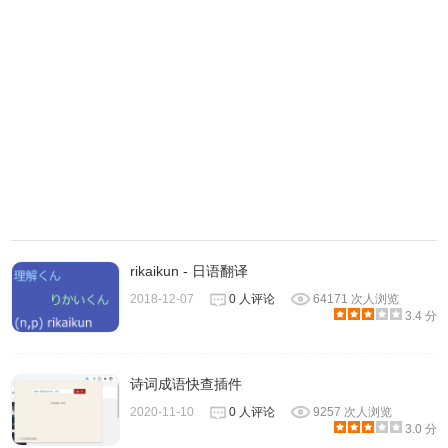
在本站下载
Mainichi插件，离线安装，方法参照：
怎么在谷
歌浏览器中安装.crx扩展名的离线
。
目前 Mainichi 只提供
Google Chrome浏览器的扩展程序功能。
2、安装后，当使用者开启浏览器新标签页（Ctrl + T）时，
rikaikun - 日语翻译
Mainichi 就会自动随机挑选一张单字卡并显示于画面中央，
2018-12-07
0 人评论
64171 次人浏览
3.4 分
同时在单字卡上会显示该名词的日文写法、发音、英文及汉
字。
诗词成语快查插件
2020-11-10
0 人评论
9257 次人浏览
3.0 分