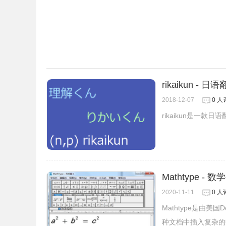
rikaikun - 日
2018-12-07
0 人
rikaikun是一
Mathtype -
2020-11-11
0 人
Mathtype是由美
7、插件还可以作为计算机使用，只需输入你想解决的方程式，
种文档中插入复杂的
插件可以处理平方根，原木，绝对值等的计算。