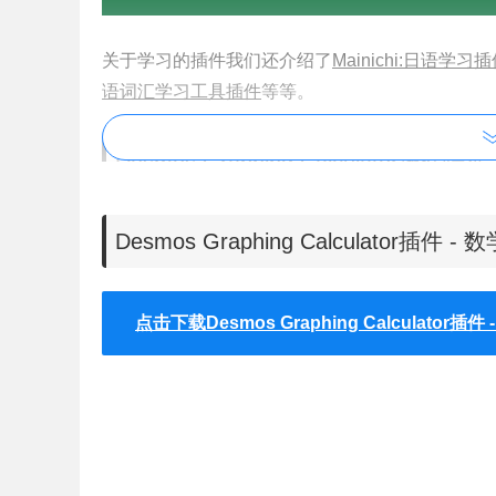
关于学习的插件我们还介绍了
Mainichi:日语学习
语词汇学习工具插件
等等。
Desmos Graphing Calculator插件特征
1、绘图：绘制极坐标图，直角坐标图或参数图。一
Desmos Graphing Calculator插
入表达式！
2、滑块：交互式调整值以建立直觉，或为任何参
3、表格：输入和绘图数据，或为任何功能创建输入
点击下载Desmos Graphing Calculator插
4、统计资料：找出最适合的线，抛物线等。
5、缩放：用两个手指捏合独立或同时缩放轴，或
6、兴趣点：触摸曲线以显示最大值，最小值和交
看手指下的坐标变化。
7、科学计算器：只需输入要求解的任何方程式，D