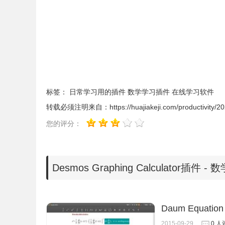
等。
8、不等式：绘制笛卡尔和极地不等式。
Desmos Graphing Calculator插件安
1、Desmos Graphing Calculator插
标签：
日常学习用的插件
数学学习插件
在线学习软件
【chrome://extensions/】进入chrom
转载必须注明来自：
https://huajiakeji.com/productivity/
2、最新版本的chrome浏览器直接拖放安装时会出现“
您的评分：
Chrome插件安装时出现"CRX-HEADER-INVALI
3、插件安装完成后你就可以根据公式绘制参数图
Desmos Graphing Calculator
Daum Equati
2015-09-29
0 人