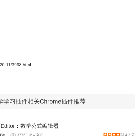
装使用
件离线安装的方法参照一下方法：老版本Chrome浏览器，首先在标签页输入
e扩展程序，解压你在本站下载的插件，并拖入扩展程序页即可。
2020-11/3968.html
程序包无效CRX-HEADER-INVALID”的报错信息，参照：
D"解决方法
，安装好后即可使用。
。
插件 - 数学学习插件相关Chrome插件推荐
on Editor：数学公式编辑器
评论
37763 次人浏览
4.3 分