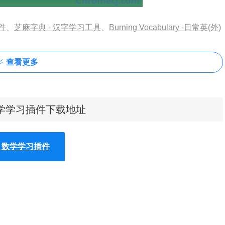
插件
、
芝麻字典 - 汉字学习工具
、
Burning Vocabulary -日常英(外)
查看更多
次可以绘制多少个表达式没有限制-您甚至不需要以y =形式输
件 - 数学学习插件下载地址
数设置动画以可视化其对图形的影响
-输出表格
件 - 数学学习插件
手动编辑窗口大小以获取理想的窗口。
点。点击感兴趣的灰色点以查看其坐标。按住并沿曲线拖动以查
esmos就会为您显示答案。它可以处理平方根，对数，绝对值