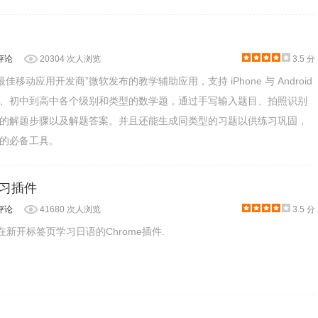
评论
20304 次人浏览
3.5 分
佳移动应用开发商”微软发布的教学辅助应用，支持 iPhone 与 Android
、初中到高中各个级别和类型的数学题，通过手写输入题目、拍照识别
的解题步骤以及解题答案。并且还能生成同类型的习题以供练习巩固，
的必备工具。
语学习插件
评论
41680 次人浏览
3.5 分
窗口大小，以获得完美的窗口。
可以在新开标签页学习日语的Chrome插件.
插件不仅可以制图，绘制极，笛卡尔或参数图，还可以调整值交互方式建立的直