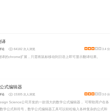
语翻译
评论
64182 次人浏览
3.4 分
款日语翻译的chrome扩展，只需将鼠标移动到日语上即可显示翻译结果。
 数学公式编辑器
评论
15305 次人浏览
3.0 分
国Design Science公司开发的一款强大的数学公式编辑器， 可帮助用户在各
它就会告诉你答案。Desmos Graphing Calculator
数学公式和符号，数学公式编辑器工具可以轻松输入各种复杂的公式和