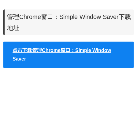
谷歌浏览器离线安装版可以从这里下载：
https://huajiakeji.com/chrome/2014-09/177.html
。
管理Chrome窗口：Simple Window Saver下载
地址
2.使用Chrome打开一个网页，然后点击Chrome右上角的
Simple Window Saver插件按钮，并且在弹出窗口中选择或
者重新窗口一个类型名称，并保存在Simple Window Saver
点击下载管理Chrome窗口：Simple Window
插件中，如图所示：
Saver