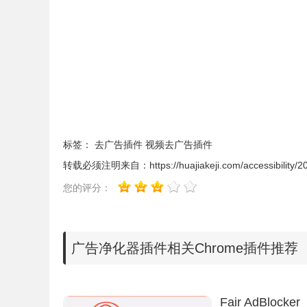
广告净化器插件简介
广告净化器又称
广告防御者，在
chrome浏览器
安
告，让看视频无需等待广告；广告净化器插件能去
必须要说，对于一些原创类网站站长，广告收入是
标签：
去广告插件
视频去广告插件
忍）；广告净化器插件支持自定义添加过滤内容，
转载必须注明来自：
https://huajiakeji.com/accessibility/
等；广告净化器插件有非常好的兼容性，能完美兼
您的评分：
广告净化器插件使用说明
广告净化器插件相关Chrome插件推荐
1.用户可以在广告净化器的官方直接下载crx文件，也可在
google应用商店下载，未做任何修改。请放心使用。
当然
怎么在谷歌浏览器中安装.crx扩展名的
线安装的方法：
Fair AdBlocker