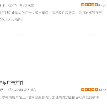
评论
25318 次人浏览
4.7 分
cker是一款可以阻止恼人的广告，弹出窗口，恶意软件和跟踪，并且浏览速度更
在浏览器的右上方可以看到按钮标记，点击按钮标记可以看到网址
chrome插件。
ck：屏蔽广告插件
评论
120961 次人浏览
4.6 分
ck是一款可以帮助用户阻止广告和隐私跟踪，加速网页浏览的谷歌浏览器插件。