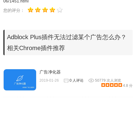
06/1451.html
后，广告是没了，但是博客内容也没了，真是醉了。。。经
您的评分：
过一番折腾教你屏蔽csdn右下角广告的正确姿势。
1.安装Adblock Plus，进入“选项”设置
2.在过滤规则选择: Adblock Warning Removal List 模式
Adblock Plus插件无法过滤某个广告怎么办？
3.”在自定义过滤“添加：blog.csdn.net###layerd
4.刷新网页，Enjoy it
相关Chrome插件推荐
3.反馈问题给作者
广告净化器
2019-01-26
0 人评论
50779 次人浏览
接着在问题类型界面中选中"Adblock Plus 无法过滤广告"：
4.8 分