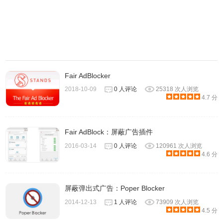
Fair AdBlocker
这样，您的报告将会自动发送给对应的过滤规则订阅组维护
2018-10-09
0 人评论
25318 次人浏览
者。 但请注意规则订阅组维护者并不会对所有收到的报告都
4.7 分
作出回复或进行其他操作。 只有当您提供的额外信息能使问
题更清楚更易于重现，您的报告才更有可能受到重视。
Fair AdBlock：屏蔽广告插件
以上就是我们chrome插件网为您整理
Adblock Plus插件无法
2016-03-14
0 人评论
120961 次人浏览
4.6 分
过滤某个广告怎么办？更多chrome插件使用中遇到的问题欢
迎给我们留言。
屏蔽弹出式广告：Poper Blocker
2014-12-13
1 人评论
73909 次人浏览
4.5 分