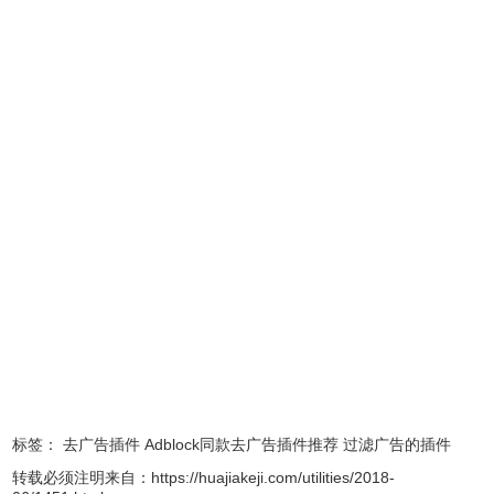
2.Adblock Plus过滤csdn弹窗广告设置方法
分享：今天打开Chrome，忽然发现csdn网页右下角总是弹
出广告，试了Adblock、Adblock Plus、广告终结者已然不起
标签：
去广告插件
Adblock同款去广告插件推荐
过滤广告的插件
作用。发现Adblock Plus启动EasyList China+EasyList模式
转载必须注明来自：
https://huajiakeji.com/utilities/2018-