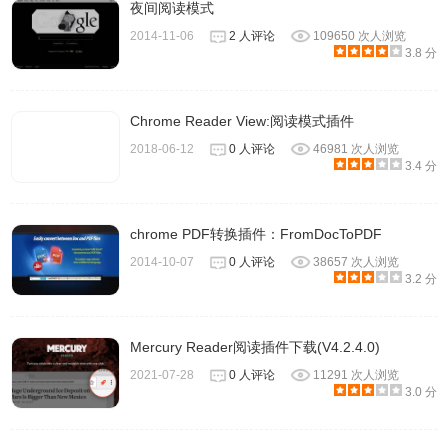
夜间阅读模式
2014-11-06
2 人评论
109650 次人浏览
3.8 分
Chrome Reader View:阅读模式插件
2018-06-12
0 人评论
46981 次人浏览
3.4 分
chrome PDF转换插件：FromDocToPDF
8、如果你偏好深色模式，那么黑色的布景主题也是个不错的
2014-10-07
0 人评论
38657 次人浏览
选择，不过在文字上就会以白色呈现，可能对有些人来说黑
3.2 分
色过暗反而不容易阅读，实际还是要以自己浏览的体验为
主，经过几次调整我仍偏好白色主题背景，而字体大小部分
Mercury Reader阅读插件下载(V4.2.4.0)
我会选择稍大，阅读较为舒适。
2021-07-28
0 人评论
11291 次人浏览
3.0 分