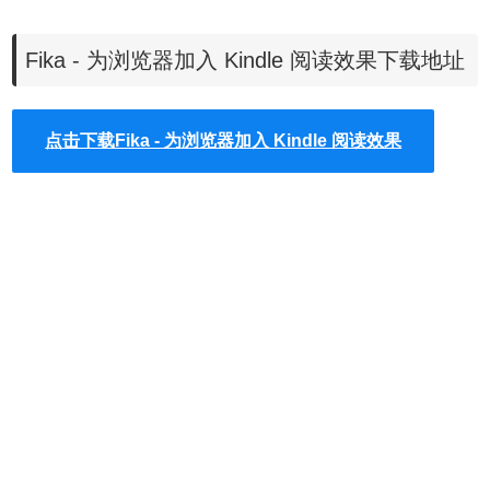
边栏，使用者阅读时就可以快速跳转到特定的内容部分，若
你平常很习惯阅读文章，或许可试试看 Fika，让你在浏览时
Fika - 为浏览器加入 Kindle 阅读效果下载地址
有获得更好的效果。
Fika阅读插件使用方法介绍
点击下载Fika - 为浏览器加入 Kindle 阅读效果
1、开启 Fika – Reader Mode 扩展程序页面，点选右上角蓝
色「加到 Chrome」按钮下载。