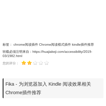
2、如果你无法访问，就在本站离线下载安装，离线安装
chrome插件的方法参照：
怎么在谷歌浏览器中安装.crx扩
标签：
chrome阅读插件
Chrome阅读模式插件
kindle插件推荐
展
。如果你是最新版
Chrome浏览器
可以参考
chrome 67版本
转载必须注明来自：
https://huajiakeji.com/accessibility/2019-
后
无法拖拽离线安装CRX格式插件的解决方法
。
03/1982.html
您的评分：
3、安装后会在右上角出现一个 Fika 蓝色标誌，要开启阅读
模式时只要点选这个按钮或是透过快速键Alt + R（Mac 是
Option + R）。
Fika - 为浏览器加入 Kindle 阅读效果相关
Chrome插件推荐