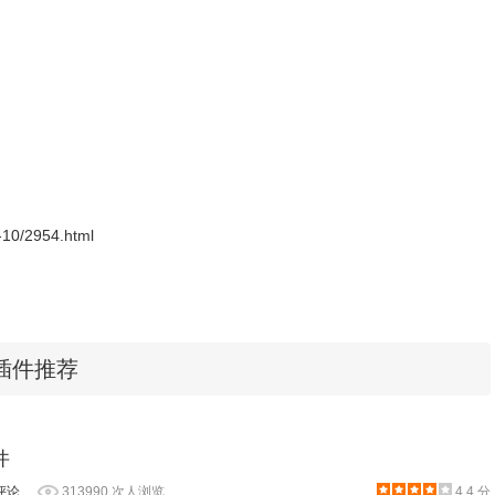
以完美安装，内含中文语言和多个界面风格，在YouTube等网站
欢迎大家前去选购。
20」
j30」
9-10/2954.html
e插件推荐
款非常优秀的
多线程
下载和视频嗅探工具，不仅可以显著提高文件下
载YouTube、知乎等网页视频。
件
评论
313990 次人浏览
4.4 分