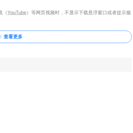
载（
YouTube
）等网页视频时，不显示下载悬浮窗口或者提示服
查看更多
本更新又比较频繁，于是在俄罗斯lrepacks论坛找了个大神分享