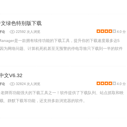
7.3中文绿色特别版下载
夹内双击!卸载文件进行卸载，安装版在控制面板卸载），重启电
评论
22592 次人浏览
4.0 分
nload Manager是一款拥有续传功能的下载工具，提升你的下载速度最多达5
Download Manager.exe文件。
因为网络问题、计算机死机甚至无预警的停电导致只下载到一半的软件
文V6.32
评论
32824 次人浏览
4.0 分
s 平台老牌而功能强大的下载工具之一！软件提供了下载队列、站点抓取和映
载、静默下载等功能，还支持多款浏览器的软件。