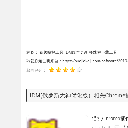
的最新的优化版IDM。经过测试，该优化版IDM可
能够显示下载悬浮窗，视频文件也能顺利下载。
另外我们chrome插件网推出了官方
正版软件
频道
【限时特惠】
IDM 1年版 69 元 券后：49 元 「优惠券：1yidmcj
IDM 永久版 129 元 券后：99 元「优惠券：yjidmc
标签：
视频嗅探工具
IDM版本更新
多线程下载工具
转载必须注明来自：
https://huajiakeji.com/software/201
您的评分：
俄罗斯版IDM软件简介
IDM(俄罗斯大神优化版）相关Chrom
IDM
全称 Internet Download Manager，是一
载速度，配合IDM
浏览器扩展插件
，还可以嗅探并下
猫抓Chrome插
2018-06-13
1 人