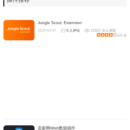
讯。
Jungle Scout: Extension
问：估计值是月度、每日，还是年度资料？
2020-03-07
0 人评论
21527 次人浏览
答：估计值是月度资料。
4.0 分
问：估计值是如何计算的？
答：这些数值是使用公式计算的，该公式以 Amazon的产品
大类分类（例如居家装饰、书籍）以及在这些分类之一中的
排名为基础。
问：净值栏是什么意思？
答：净值栏是指在减去 FBA 费用和 15% 的 Amazon 网站佣
金后的价格。如果无法获取 FBA 费用。净价将由公式计算
问：LQS 栏是什么意思？
卖家网Wish数据插件