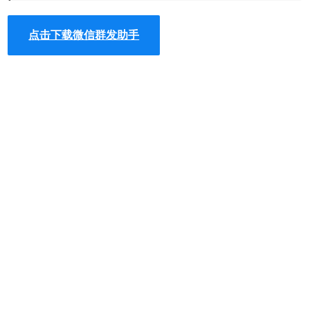
点击下载微信群发助手
微信群发助手联系方式
开发者513935463@qq.com
西山区东寺街 昆明 650000 中华人民共和国