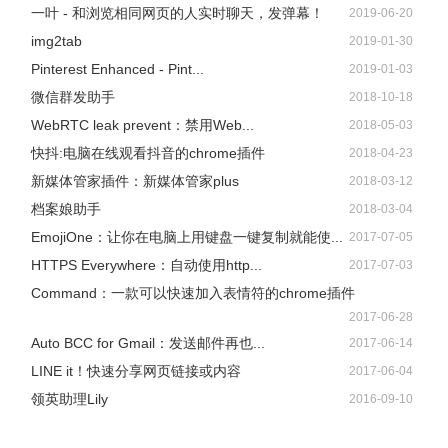
一叶 - 和浏览相同网页的人实时聊天，发弹幕！
2019-06-20
img2tab
2019-01-30
Pinterest Enhanced - Pint...
2019-01-03
微信群发助手
2018-10-18
WebRTC leak prevent：禁用Web...
2018-05-03
快抖:电脑在线观看抖音的chrome插件
2018-04-23
新媒体管家插件：新媒体管家plus
2018-03-12
档案娘助手
2018-03-04
EmojiOne：让你在电脑上用键盘一键复制就能使...
2017-07-05
HTTPS Everywhere：自动使用http...
2017-07-03
Command：一款可以快速加入表情符的chrome插件
2017-06-28
Auto BCC for Gmail：发送邮件再也...
2017-06-14
LINE it！快速分享网页链接或内容
2017-06-04
领英助理Lily
2016-09-10