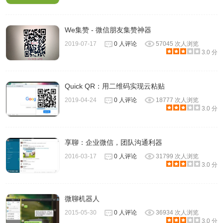
We集赞 - 微信朋友集赞神器
2019-07-17
0 人评论
57045 次人浏览
3.0 分
Quick QR：用二维码实现云粘贴
2019-04-24
0 人评论
18777 次人浏览
3.0 分
6、软件支持查看客户生命周期，设置一条完整的客户生命
线，比如将客户跟进状态分为初步沟通、意向客户、付费客
享聊：企业微信，团队沟通利器
户、冷客户等多个阶段，给客户标记跟进状态，如果客户的
2016-03-17
0 人评论
31799 次人浏览
3.0 分
跟进状态长时间没更新，或者一定时间内未和客户联系，微
伴可以提醒员工及时跟进，不错过客户转化的黄金时间。
微聊机器人
2015-05-30
0 人评论
36934 次人浏览
3.0 分