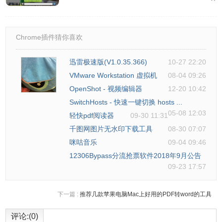
Chrome插件猜你喜欢
迅雷极速版(V1.0.35.366)
10-27 22:20
VMware Workstation 虚拟机
08-04 09:26
OpenShot - 视频编辑器
12-20 10:42
SwitchHosts - 快速一键切换 hosts ...
05-08 12:03
轻快pdf阅读器
09-30 11:31
千图网图片无水印下载工具
08-30 07:07
微伴助手软件官网
咪咕音乐
09-04 09:46
12306Bypass分流抢票软件2018年9月公告
09-23 17:57
https://weibanzhushou.com/
下一篇 :
推荐几款苹果电脑Mac上好用的PDF转word的工具
微伴助手软件下载地址
评论:(0)