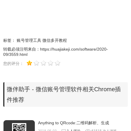
1、安全
高效安全地管理微信好友和社群，为客户和粉丝提供更好的
服务。
2、高效
结合工作场景提供快捷回复、关键词增强，帮助用户提高工
标签：
账号管理工具
微信多开教程
作效率。
转载必须注明来自：
https://huajiakeji.com/software/2020-
3、无缝集成
09/3559.html
无缝集成，提供微信辅助工具，可以便捷的切换账号管理微
您的评分：
信。
微伴助手软件使用方法
微伴助手 - 微信账号管理软件相关Chrome插
件推荐
1、在本站下载安装微伴助手软件。
Anything to QRcode:二维码解析、生成