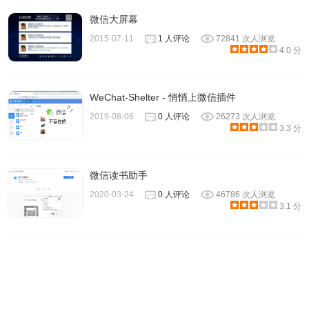
微信大屏幕
2015-07-11
1 人评论
72841 次人浏览
4.0 分
WeChat-Shelter - 悄悄上微信插件
2019-08-06
0 人评论
26273 次人浏览
3.3 分
4、还可以通过客户标签给不同客户分类，并制定不同的运营
方案，实时记录客户行为，智能判断客户意向，精准找出高
微信读书助手
价值用户，及时提醒客户在群内打广告、变相引流等行为，
2020-03-24
0 人评论
46786 次人浏览
3.1 分
维护健康有序的社群环境。