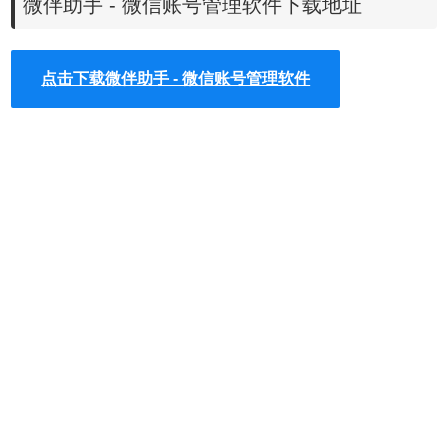
一键批量处理好友咨询
微伴助手 - 微信账号管理软件下载地址
3、防撤回
好友撤回消息后可查看撤回内容
点击下载微伴助手 - 微信账号管理软件
4、检测僵尸粉
零打扰，一键检测僵尸粉
5、自动通过好友
支持自动通过好友，设置欢迎语
6、关键词自动回复
设置关键词，为回复关键词的好友自动回复消息
7、关键词自动拉群
设置关键词后，可通过关键词自动拉群
8、关键词强提醒
设置的关键词，以消息通知的形式提醒
微伴助手软件特色