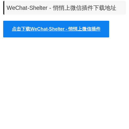
站下载的插件，并拖入扩展程序页即可。
WeChat-Shelter - 悄悄上微信插件下载地址
2.
最新版本的chrome浏览器直接拖放安装时会出现“程序包无
效CRX-HEADER-INVALID”的报错信息，参照：
Chrome插
点击下载WeChat-Shelter - 悄悄上微信插件
件安装时出现"CRX-HEADER-INVALID"解决方法
。安装好
后登陆网页微信 （如果已经登录，需要刷新一下页面）
3.微信打开是这样的