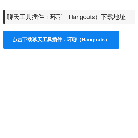
聊天工具插件：环聊（Hangouts）下载地址
如果您认为环聊只能用来和好友之间发发文字和图片那就大错特
错了，它不仅支持普通聊天工具的单人聊天功能，而且支持多人同时
点击下载聊天工具插件：环聊（Hangouts）
聊天和视频的功能，用户只需要在聊天的时候点击环聊插件的视频聊
天按钮就可以启动视频聊天，其功能堪比一款强大的桌面聊天工具。