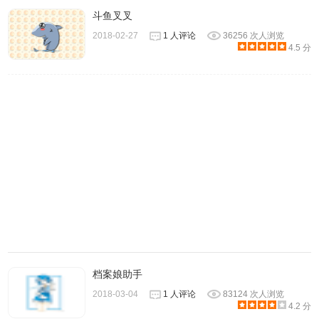
斗鱼叉叉
环聊不仅可以和单一好友视频，它甚至还支持多人视频模式，在
2018-02-27
1 人评论
36256 次人浏览
此模式下多个用户的视频画面会同时显示在一个窗口中，不管是家人
4.5 分
见面还是公司开会用户都可以使用环聊来面对面交流。
档案娘助手
2018-03-04
1 人评论
83124 次人浏览
使用环聊插件用户不用局限于一种操作系统或者一种设备，用户
4.2 分