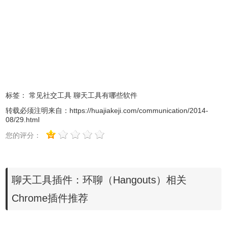
在用户使用环聊插件聊天的时候，用户可以实时地收到好友的语
音通话请求，就像好友之间使用手机通话一般，不过和手机通话不同
的是它是完全免费的。当好友的语音通话发起后，用户首先会接到一
个弹出窗口来接受或者拒绝该次通话。
标签：
常见社交工具
聊天工具有哪些软件
转载必须注明来自：
https://huajiakeji.com/communication/2014-
08/29.html
您的评分：
聊天工具插件：环聊（Hangouts）相关
Chrome插件推荐