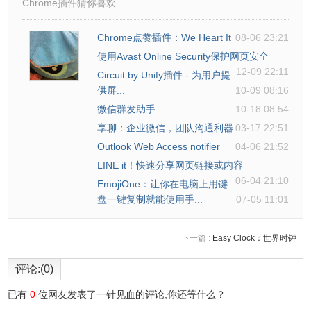
Chrome插件猜你喜欢
1.Skype插件是一款额可以帮助用户快速访问Skype功能的谷
Chrome点赞插件：We Heart It
08-06 23:21
歌浏览器插件。
使用Avast Online Security保护网页安全
12-09 22:11
Circuit by Unify插件 - 为用户提
2.用户需要注册一个Skype的帐号或者微软的邮箱来使用
供屏...
10-09 08:16
Skype。
微信群发助手
10-18 08:54
享聊：企业微信，团队沟通利器
03-17 22:51
Skype的联系方式
Outlook Web Access notifier
04-06 21:52
LINE it！快速分享网页链接或内容
06-04 21:10
1.由 www.skype.com 提供。
EmojiOne：让你在电脑上用键
盘一键复制就能使用手...
07-05 11:01
下一篇 :
Easy Clock：世界时钟
评论:(0)
已有
0
位网友发表了一针见血的评论,你还等什么？