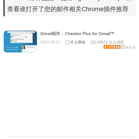
Signals by HubSpot插件可以在用户的Gmail邮箱中设置相应的
查看谁打开了您的邮件相关Chrome插件推荐
选项来启动这一功能，当在Gmail中启动的收件提醒以后，就可以在
发送邮件以后“坐等”对方收件了。
Gmail插件：Checker Plus for Gmail™
2014-08-07
0 人评论
40612 次人浏览
4.0 分
同时
Signals by HubSpot插件不仅支持Gmail，而且也支持最新
的微软Outlook邮件的提醒
，用户只需要在Outlook邮件的设置中打开