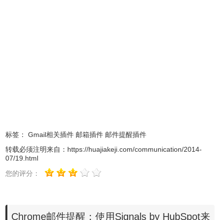
在Signals by HubSpot插件的管理页面可以清晰地查看到对方在
什么时候查看了自己邮件，对于一些特别重要的业务交流，这种方式
显得非常具有人性化，根据Signals by HubSpot显示的邮件阅读记
录，可以看到对方接收到邮件的时间，并且可以对这个信息作出相应
的决策。
标签：
Gmail相关插件
邮箱插件
邮件提醒插件
转载必须注明来自：
https://huajiakeji.com/communication/2014-
07/19.html
您的评分：
Chrome邮件提醒：使用Signals by HubSpot来