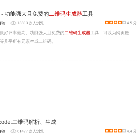
- 功能强大且免费的
二维码生成器
工具
评论
13813 次人浏览
4.5 分
。
款好评率最高、功能强大且免费的
二维码生成器
工具，可以为网页链
等几乎所有元素生成二维码。
 QRcode:二维码解析、生成
评论
61477 次人浏览
4.4 分
标，等待片刻，就会生成一个二维码，使用移动端扫描即可快速