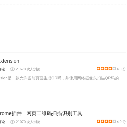
要关闭页面。
xtension
评论
21678 次人浏览
4.0 分
 Extension是一款允许当前页面生成QR码，并使用网络摄像头扫描QR码的
 Chrome插件 - 网页二维码扫描识别工具
评论
21070 次人浏览
4.0 分