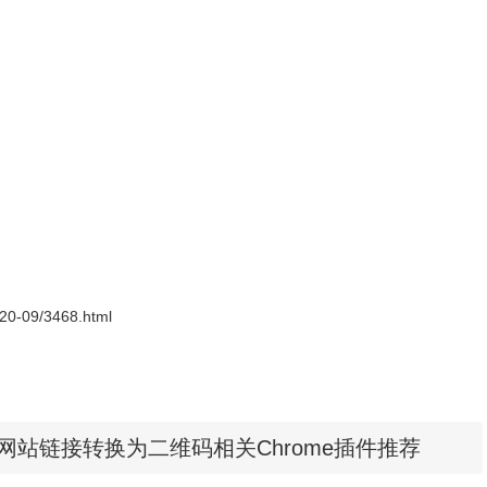
程序包无效CRX-HEADER-INVALID”的报错信息，参照：
D"解决方法
，安装好后即可使用。
2020-09/3468.html
快速将当前网站链接转换为二维码相关Chrome插件推荐