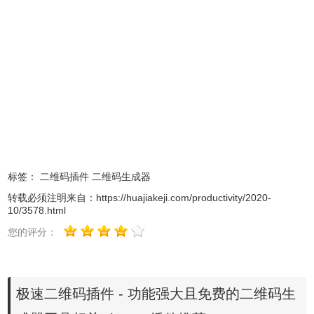
1、极速二维码插件离线安装的方法参照一下方法：老版本
Chrome浏览器，首先在标签页输入
【chrome://extensions/】进入chrome扩展程序，解压你在本
站下载的插件，并拖入扩展程序页即可。
标签：
二维码插件
二维码生成器
转载必须注明来自：
https://huajiakeji.com/productivity/2020-
10/3578.html
您的评分：
2、最新版本的chrome浏览器直接拖放安装时会出现“程序包
无效CRX-HEADER-INVALID”的报错信息，参照：
Chrome
极速二维码插件 - 功能强大且免费的二维码生
插件安装时出现"CRX-HEADER-INVALID"解决方法
，安装