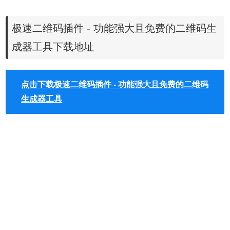
1. 页面链接点击可编辑并实时生成二维码
2. 二维码可以缓存在本地，并且可以跨Tab展示
极速二维码插件 - 功能强大且免费的二维码生
3. 二维码标题及链接可以修改及保存
4. 二维码可以下载及保存
成器工具下载地址
5. 支持IP动态替换，本地开发不用每天改IP
6. 支持二维码生成和识别，功能都在右键菜单
点击下载极速二维码插件 - 功能强大且免费的二维码
7. 支持在网页视频中（截图）识别二维码
生成器工具
8. 支持历史记录面板及历史记录导入导出
9. 支持更多国际化语言
10. 支持离线运行
11. 支持短链接
12. 支持新手引导
13. 快捷舒适的体验
极速二维码插件安装使用