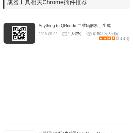
成器工具相关Chrome插件推荐
好后即可使用。
Anything to QRcode:二维码解析、生成
2018-05-03
1 人评论
61501 次人浏览
4.4 分
3、插件安装后会出现在
浏览器
右上方的插件栏中。