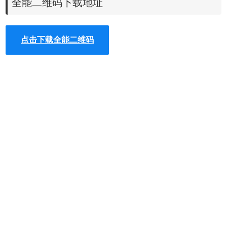
全能二维码下载地址
1.功能简单实用，支持转换网址、文字、图片、链接为二维码；
2.自动对较长地址进行短网址转换（百度/谷歌接口可选），减少二维码复杂
点击下载全能二维码
度；
3.二维码转换三种接口（联图/快拍/谷歌）可选；
4.后台可根据需求自定义是否开启短网址转换及转换不同接口。
全能二维码 Chrome插件使用方法
1、
离线安装全能二维码chrome插件的方法均可参照：
怎么在谷歌浏览器中安
chrome浏览器下载
装.crx扩展
。如果你是最新版
，可以参考
chrome 67版
本后无法拖拽离线安装CRX格式插件的解决方法
。