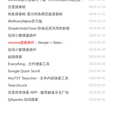
百度搜索框
SearchMyFiles无法在文件中查找文本。
2014-12-10
闲鱼搜索框-显示闲鱼网页版搜索框
版本2.74：
2018-11-01
Wolfram|Alpha官方版
修复了错误：在重复搜索模式下指定要扫描两次的同一文件
2014-10-23
SimpleUndoClose:快速还原关闭的标签
夹时，SearchMyFiles将此文件夹中的所有文件显示为自身
2018-05-04
划词小窗搜题插件
副本...
2020-11-19
chrome搜索插件
：Simple = Selec...
版本2.73：
2015-02-26
划词小窗搜索插件
已修复问题：指定多个通配符时，如果多个通配符找到，则
2019-05-19
超级搜索
SearchMyFiles会多次显示该文件。
2015-09-10
Everything - 文件搜索工具
版本2.72：
2020-05-19
Google Quick Scroll
添加了二级排序支持：现在可以通过在单击列标题时按住
2015-02-26
AnyTXT Searcher - 文本内容搜索工具
shift键来获得二级排序。请注意，单击第二个/第三个/第四列
2020-04-30
SearchLock
时只需按住shift键。要对第一列进行排序，您不应按住Shift
2015-02-26
百度简单搜索 APP - 极简极速永无广告
键。
2019-02-25
Qikipedia:划词搜索
在“属性”列中添加了新信息：“临时文件”为“T”，“未内容索
2018-06-22
引”为“I”，“无擦除文件”为“X”，“完整性属性”为“V”。
版本2.71：