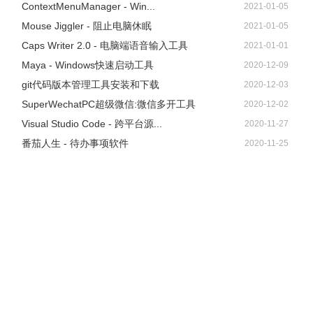
ContextMenuManager - Win...
2021-01-05
版本2.60：
Mouse Jiggler - 阻止电脑休眠
2021-01-05
添加了“搜索结束时自动调整大小”选项。
Caps Writer 2.0 - 电脑端语音输入工具
2021-01-01
SearchMyFiles中的资源管理器上下文菜单：当您在按住
Maya - Windows快速启动工具
2020-12-09
Shift键的同时右键单击单个项目时，SearchMyFiles现在会
git代码版本管理工具安装和下载
2020-12-03
显示Windows资源管理器的上下文菜单，而不是
SuperWechatPC超级微信:微信多开工具
2020-12-02
SearchMyFiles上下文菜单。
Visual Studio Code - 跨平台源...
2020-11-27
如果您尝试在“重复搜索”模式下删除文件的所有副本，
番茄人生 - 待办事项软件
2020-11-25
SearchMyFiles现在会显示警告。
版本2.56：
修复问题：当搜索结果包含大量项目时，某些操作（如选择
项目和将所选项目复制到剪贴板）非常慢。
版本2.55：
添加了“重复搜索选项”菜单（在“选项”菜单下），其中包含以
下选项：“显示所有文件”和“仅显示重复文件”。
SearchMyFiles现在检查基本文件夹列表，如果找不到一个
或多个文件夹，则会显示警告消息。