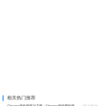
其修改日期在01/01/2015 - 01/01/2017之间的所有文件，其
修改时间在08:00 - 10:00之间。
修复了错误：当使用/ SaveDirect命令行选项并打开“添加标
题行至CSV /制表符分隔文件”选项时，SearchMyFiles创建
了一个没有标题的csv文件。
版本2.78：
添加了“Entry Modified Time”列（仅适用于Windows Vista或
更高版本的NTFS文件系统）。仅当启用“检索条目修改时
间”选项时，SearchMyFiles才会检索此值。
版本2.77：
当SearchMyFiles无法删除文件时，它现在会显示Windows
错误代码和错误说明。
版本2.76：
修复了SearchMyFiles在文件中查找UTF-8字符串的问题。
相关热门推荐
版本2.75：
Chrome插件搜索与下载（Chrome插件网的搜...
修复了错误：如果文本位于文件内的某些位置，则
2017-06-04