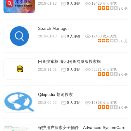
2019-01-13
0 人评论
19420 次人浏览
3.0 分
Search Manager
2019-01-13
0 人评论
12463 次人浏览
3.0 分
6.当然如果想要搜索文件名，只需要修改文件通配符为需要
的文件名；如果想要搜索文件内容，只需要修改 文件不包含
为文本，然后输入文件内容即可。
闲鱼搜索框-显示闲鱼网页版搜索框
7.内容搜索方面，支持 微软 Office 文档，以及
PDF
文件
2018-11-01
0 人评论
55571 次人浏览
3.0 分
（如果你的系统不支持 PDF，则需要安装 PDF iFilter）。
8.其它的参数，根据字面意思选择即可，在文件夹中，支持
同时搜索多个文件夹。
Qikipedia:划词搜索
2018-06-22
0 人评论
19863 次人浏览
3.0 分
SearchMyFiles注意事项
保护用户搜索安全插件：Advanced SystemCare
下载SearchMyFiles时记得同时下载中文语言包。