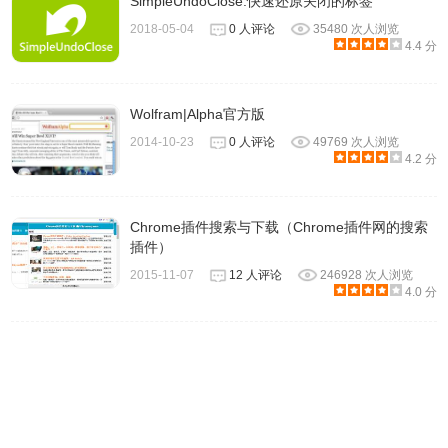
SimpleUndoClose:快速还原关闭的标签
藏”属性选择“否”。
2018-05-04
0 人评论
35480 次人浏览
文件时间
： 允许您搜索在指定时间范围内创建，修改或访问
4.4 分
的文件。您可以指定准确的时间范围（例如：10/12/2008
12:32:11 - 12/12/2008 13:32:56），也可以指定最后的秒数/
Wolfram|Alpha官方版
分钟/小时/天数。例如，您可以搜索过去10分钟内已修改的
2014-10-23
0 人评论
49769 次人浏览
所有文件。
4.2 分
搜索子文件夹
： 如果选中此选项，SearchMyFiles将扫描指
定基本文件夹下的所有子文件夹。
Chrome插件搜索与下载（Chrome插件网的搜索
查找文件夹
： 如果选中此选项，SearchMyFiles将根据其他
插件）
搜索选项搜索文件夹。如果未选择此选项，则
2015-11-07
12 人评论
246928 次人浏览
SearchMyFiles将仅搜索文件。
4.0 分
SearchMyFiles 使用方法
1.SearchMyFiles不需要任何安装过程或其他DLL文件。要开
始使用它，只需运行可执行文件 - SearchMyFiles.exe 运行