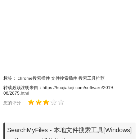
- 排除名称以“文档”开头的所有文件夹。
仅包含文件夹
： 允许您将搜索限制为特定文件夹。您可以指
定一个或多个文件夹（以分号或逗号分隔），并允许使用通
配符。 例如，如果基本文件夹是c：\ Shared，并且您只想搜
索名为“Images”的子文件夹，则可以在此字段中指定以下通
配符：c：\ Shared \ * \ Images 您还可以指定不带通配符的
通配符例如，路径 - 仅在名称以nirsoft开头的文件夹中搜索
时，您可以指定以下通配符：nirsoft *
文件通配符
： 指定用于扫描文件的通配符。您可以指定由分
标签：
chrome搜索插件
文件搜索插件
搜索工具推荐
号或逗号分隔的多个通配符，例如：* .exe; * .dll; * .ocx或*
转载必须注明来自：
https://huajiakeji.com/software/2019-
.exe，*。dll，*。ocx。请注意，如果要搜索包含分号或逗号
08/2875.html
的文件名，则必须将其放在引号中。例如：“Hello，
您的评分：
World.txt”。如果你没有把它放在引号中SearchMyFiles会将
它视为2个独立的文件。
子文件夹通配符
： 指定用于扫描子文件夹的通配符。例如，
SearchMyFiles - 本地文件搜索工具[Windows]
如果您只想扫描以“a”字母开头的子文件夹，则可以在此字段