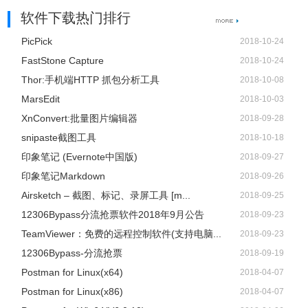
软件下载热门排行
修复了错误：使用“重复名称搜索”时，SearchMyFiles仅显示
具有相同大小的文件的重复名称。
PicPick
2018-10-24
版本2.70：
FastStone Capture
2018-10-24
“重复名称搜索”模式现在有4种子模式：
Thor:手机端HTTP 抓包分析工具
2018-10-08
显示所有重复的名称（文件和文件夹）
MarsEdit
2018-10-03
显示所有重复的名称 - 仅文件，没有文件夹
XnConvert:批量图片编辑器
2018-09-28
仅显示具有相同内容的重复名称
snipaste截图工具
2018-10-18
仅显示具有不相同内容的重复名称
印象笔记 (Evernote中国版)
2018-09-27
修复了错误：SearchMyFiles在卷影副本中搜索时显示错误
印象笔记Markdown
2018-09-26
消息（例如：\\？\ GLOBALROOT \ Device \
Airsketch – 截图、标记、录屏工具 [m...
2018-09-25
HarddiskVolumeShadowCopy1）
12306Bypass分流抢票软件2018年9月公告
2018-09-23
版本2.68：
TeamViewer：免费的远程控制软件(支持电脑...
2018-09-23
您现在可以在“排除的文件夹”字段中使用通配符。
12306Bypass-分流抢票
2018-09-19
版本2.67：
Postman for Linux(x64)
2018-04-07
基本文件夹和当前搜索模式现在显示在窗口标题中。
Postman for Linux(x86)
2018-04-07
版本2.66：