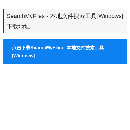
3、体积小巧，可随身携带
SearchMyFiles - 本地文件搜索工具[Windows]
SearchMyFiles 搜索选项：
下载地址
基本文件夹
： 指定要扫描的文件夹。如果还选中了“扫描子文
点击下载SearchMyFiles - 本地文件搜索工具
件夹”选项，则还将扫描此文件夹下的所有子文件夹。您还可
[Windows]
以指定由分号分隔的多个文件夹。例如：c：\ temp; d：\
myfolder; d：\ nirsoft
排除的文件夹
： 允许您指定要从扫描中排除的一个或多个文
件夹（以分号分隔）。例如：如果要扫描整个C：驱动器，
但没有C：\ Windows和C：\ Documents and Settings，则应
在基本文件夹中键入“C：\”，然后在“C：\ Windows; C：”中
键入： “排除的文件夹”字段中的“文档和设置”。
您还可以在此字段中指定通配符，以及不带路径的文件夹名
称，例如： 发布 - 排除其名称为“发布”的所有文件夹。 文档*