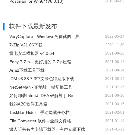
Postman for Win64(V6.0.10)
2018-04-06
在摘要模式中添加了“浪费空间”列。此列根据磁盘的群集大
小显示指定文件夹上的总浪费空间。例如：如果您的文件包
含1000个字节且簇大小为4096字节，则浪费的空间将为
软件下载
最新发布
4096 - 1000 = 3096字节。对于未压缩的文件/文件夹，“浪费
VeryCapture - Windows免费截图工具
2022-05-24
空间”值将是“磁盘大小”和“总文件大小”值之间的差异。
7-Zip V21.06下载
2021-11-30
在摘要模式下双击项目时，SearchMyFiles现在会打开属性
雷电安卓模拟器 v4.0.64
2021-09-26
窗口。
Easy 7-Zip – 更好用的 7-Zip压缩...
2021-08-14
版本2.65：
Aria2下载工具下载
2021-08-14
添加了“重复名称搜索”模式，该模式允许您在不同文件夹中
IDM v6.38.7.3中文绿色特别版下载
2021-08-14
查找具有相同名称的所有文件。
NetSetMan - IP地址一键切换工具
2021-07-15
版本2.62：
如何卸载IntelliJ IDEA 破解补丁 Be...
2021-06-10
使用“打开方式...”选项（F7）时，“始终使用所选程序打开此
我的ABC软件工具箱
2021-03-16
类文件”复选框现在已关闭并禁用。
TaskBar Hider - 手动隐藏任务栏
2021-02-01
版本2.61：
File Converter 软件 - 全能文件格...
2021-01-14
修复了错误：在Windows 8和Windows 10上，
懒人听书有声专辑下载器 - 有声专辑下载
2021-01-12
SearchMyFiles内的Explorer上下文菜单为空。