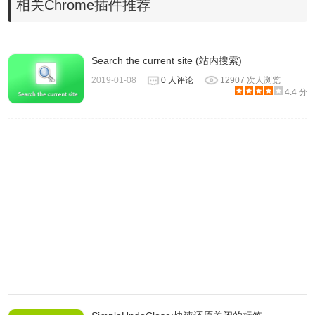
相关Chrome插件推荐
中指定*。*。
排除文件
： 指定要从搜索中排除的一个或多个文件扩展名或
通配符。您可以指定由分号，逗号或空格字符分隔的多个扩
Search the current site (站内搜索)
展名或通配符，例如：exe，dll，ocx
2019-01-08
0 人评论
12907 次人浏览
文件包含
： 允许您按文件内容进行搜索。您可以进行文本搜
4.4 分
索或二进制搜索。在二进制搜索中，您应指定要以十六进制
转储格式搜索的二进制序列，例如：'A2 C5 2F 8A 9E AC'。
搜索多个值
（逗号分隔）： 选择此选项后，您可以在“文件包
含”字段中指定要搜索的多个值。多个值由逗号分隔，也可以
使用引号分隔。 例如： NirSoft，Nir Sofer，Search，
123，“abc，123” A1 82 A7 AC，27 9A CC FF，A1 B2 71
22
文件大小
： 指定要搜索指定大小范围内的文件（例如：搜索
大小介于238和741字节之间的所有文件）。
属性
： 指定要搜索具有特定属性的文件。例如：如果要查找
所有只读但未隐藏的文件，则应为“只读”属性选择“是”，为“隐