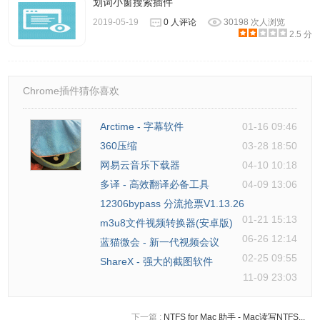
划词小窗搜索插件
版本2.92：
2019-05-19
0 人评论
30198 次人浏览
2.5 分
修复了文件大小过滤器，以大小大于2 GB的字节为单位正常
工作。
将SearchMyFiles图标添加到Explorer上下文菜单中。
Chrome插件猜你喜欢
版本2.91：
添加了“重复标记颜色集”（在“选项”菜单下）。您可以选择“颜
Arctime - 字幕软件
01-16 09:46
色集2”以使用较暗的颜色标记重复文件。
360压缩
03-28 18:50
版本2.90：
网易云音乐下载器
04-10 10:18
添加了“仅包含文件夹”字段。如果您只想在搜索中包含特定
多译 - 高效翻译必备工具
04-09 13:06
文件夹，则可以使用它。
12306bypass 分流抢票V1.13.26
01-21 15:13
这里允许使用通配符。您可以指定多个文件夹（以逗号分隔
m3u8文件视频转换器(安卓版)
06-26 12:14
的列表）。
蓝猫微会 - 新一代视频会议
02-25 09:55
例如，如果基本文件夹是c：\ Shared，并且您只想搜索名
ShareX - 强大的截图软件
11-09 23:03
为“Images”的子文件夹，则可以在“仅包含文件夹”字段中指定
以下通配符：c：\ Shared \ * \ Images
下一篇 :
NTFS for Mac 助手 - Mac读写NTFS...
版本2.85：