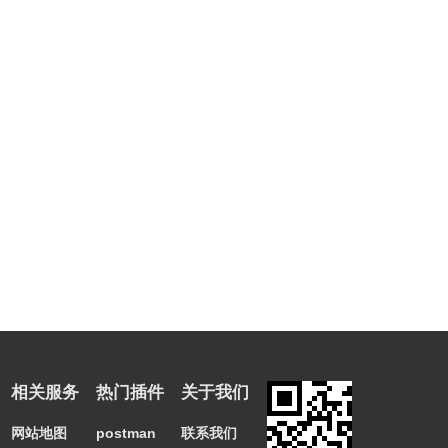
添加了“以管理员身份运行”选项（Ctrl + F11），允许您在
Windows Vista / 7/8/2008上以管理员身份轻松运行
SearchMyFiles，以便扫描无法访问非管理员用户的文件
夹。
版本2.52：
修复了错误：SearchMyFiles无法记住主窗口和搜索选项窗
口的最后大小/位置（如果它们不在主监视器中）。
版本2.51：
将“磁盘大小”列添加到标准搜索模式。
版本2.50：
添加了“隐藏空摘要文件夹”选项。当它打开时，所有包含0个
文件的文件夹都将以摘要模式隐藏。
版本2.48：
相关服务
热门插件
关于我们
修复了v2.46中的错误：SearchMyFiles在Windows 2000上
停止工作。
网站地图
postman
联系我们
版本2.47：