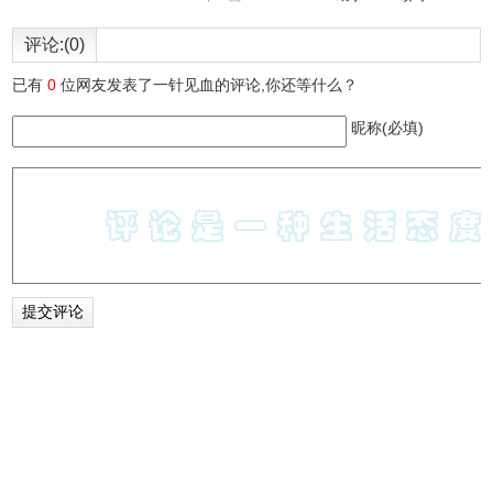
为“重复名称搜索”选项添加了“比较模式”。您可以选择比较全
评论:(0)
名（默认值）或比较不带扩展名的名称。
已有
0
位网友发表了一针见血的评论,你还等什么？
版本2.83：
修复问题：如果在引号中指定包含空格字符的搜索字符串
昵称(必填)
（例如：“Hello”），SearchMyFiles将不会像以前的版本那
样修剪空格字符。
版本2.82：
您现在可以在“排除的文件夹”字段中指定没有路径的文件夹
名称。
版本2.81：
修复了在指定'*。'时查找没有扩展名的文件 通配符。
修复了错误：在指定“*”以外的子文件夹通配符时，
SearchMyFiles扫描了忽略子文件夹深度设置的所有子文件
夹。
版本2.80：
添加了“单独的时间范围和日期范围”选项。例如...您可以搜索