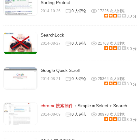
Surfing Protect
2014-10-26
0 人评论
17226 次人浏览
3.0 分
SearchMyFiles更新日志
版本3.01：
SearchLock
添加了“不保存搜索选项窗口”。如果启用此选项，
2014-08-27
0 人评论
21763 次人浏览
3.0 分
SearchMyFiles将不会在.cfg文件中保存“搜索选项”的设置，
并且下次运行SearchMyFiles时 - 将使用默认设置加载此窗
口。
Google Quick Scroll
版本3.00：
2014-08-21
0 人评论
25364 次人浏览
3.0 分
添加了新选项：'使用Windows搜索处理程序在Microsoft
Office文档和其他文件类型中查找文本'。
启用此选项后，只要在您的系统上正确安装了Microsoft的
chrome搜索插件
：Simple = Select + Search
Windows搜索处理程序（Windows.Data.pdf.dll）或PDF的
2014-08-09
0 人评论
30978 次人浏览
3.0 分
iFilter，您也可以搜索pdf文件中的文本。
选择“查找文件夹”选项时，SearchMyFiles现在仅显示与“文
件通配符”字段中指定通配符匹配的文件夹。