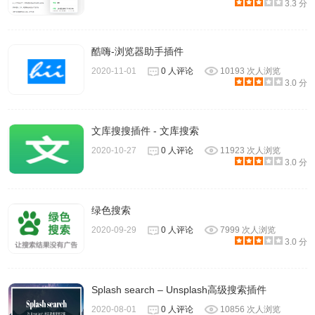
3.3 分
酷嗨-浏览器助手插件
2020-11-01
0 人评论
10193 次人浏览
3.0 分
文库搜搜插件 - 文库搜索
例如我们搜索f:\iso目录下面的大约300M小于500M的文件，
2020-10-27
0 人评论
11923 次人浏览
这里是任何后缀的格式的，需要的话可以加文件通配符*.iso
3.0 分
搜索结果如下
绿色搜索
2020-09-29
0 人评论
7999 次人浏览
3.0 分
Splash search – Unsplash高级搜索插件
2020-08-01
0 人评论
10856 次人浏览