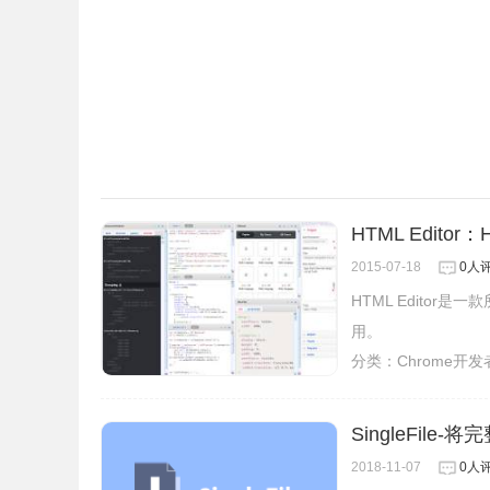
HTML Edito
2015-07-18
0人
HTML Edito
用。
分类：
Chrome开
SingleFil
2018-11-07
0人