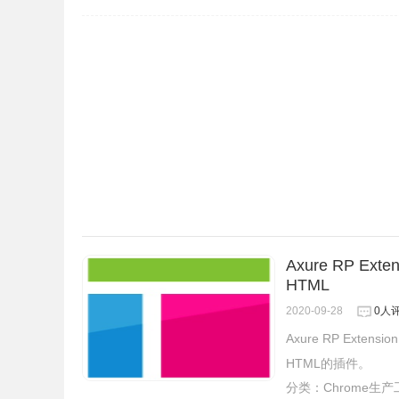
Axure RP Ext
HTML
2020-09-28
0人
Axure RP Exten
HTML的插件。
分类：
Chrome生