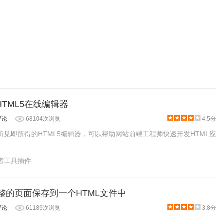
r：HTML5在线编辑器
评论
68104次浏览
4.5分
r是一款所见即所得的HTML5编辑器，可以帮助网站前端工程师快速开发HTML应
发者工具插件
e-将完整的页面保存到一个HTML文件中
评论
61189次浏览
3.8分