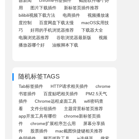
器新闻
chrome书签插件
截图软件哪个好
用
图片下载插件
新标签页插件推荐
bilibili视频下载方法
电商插件
视频播放速
度控制
百度网盘下载太慢
macOS实用技
巧
好用的手机浏览器推荐
下载器大全
电脑浏览器推荐
谷歌浏览器最新版
视频
播放器哪个好
油猴脚本下载
随机标签TAGS
Tab标签插件
HTTP请求相关插件
chrome
书签插件
百度贴吧相关插件
PM2.5天气
插件
Chrome远程桌面工具
wifi密码查
看
文件分组插件
主题背景标签页推荐
app开发工具有哪些
chrome新标签页插
件
chrome扩展程序怎么用
屏幕分享插
件
股票插件
mac截图快捷键相关推荐
色弱插件
网页抓取工具
js选择器
搜索