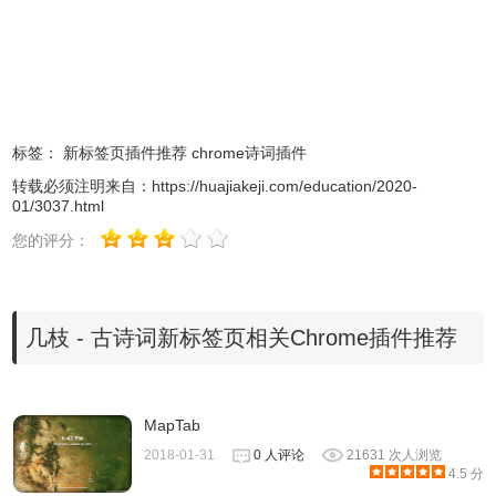
标签：
新标签页插件推荐
chrome诗词插件
转载必须注明来自：
https://huajiakeji.com/education/2020-
01/3037.html
您的评分：
2.最新版本的chrome浏览器直接拖放安装时会出现“程序包无
效CRX-HEADER-INVALID”的报错信息，参照：
Chrome插
几枝 - 古诗词新标签页相关Chrome插件推荐
件安装时出现"CRX-HEADER-INVALID"解决方法
，安装好
后即可使用。
MapTab
2018-01-31
0 人评论
21631 次人浏览
4.5 分