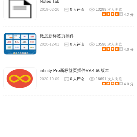
Notes Tab
3.修改搜索框默认隐藏
2019-02-26
0 人评论
13299 次人浏览
2.1.3 更新
4.2 分
1.更新几枝 logo
2.新增可隐藏搜索框
微度新标签页插件
3.新增搜索引擎选项
2020-12-01
0 人评论
13598 次人浏览
4.调整页面布局
4.0 分
2.1.2 更新
1.支持本地诗词并显示错误提示。
infinity Pro新标签页插件V9.4.66版本
2.1.1 更新
2020-10-09
0 人评论
16691 次人浏览
1.解决诗句分行排列问题
4.0 分
2.增加今日诗词 credit
2.1.0 更新
1.新增 Blobs 背景附带鼠标交互效果
2.新增快捷键控制动画播放 (Space) 和背景保存 (S)
2.0.1 更新
1.右下角新增弹出菜单