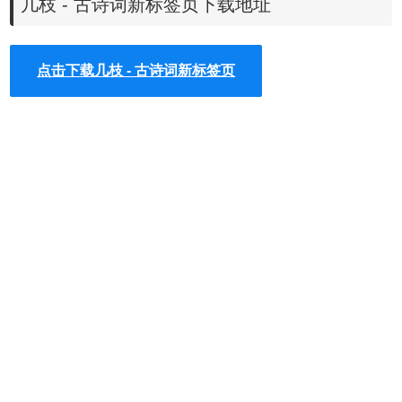
几枝 - 古诗词新标签页下载地址
点击下载几枝 - 古诗词新标签页
几枝插件安装使用
1.几枝
插件离线安装的方法参照一下方法：老版本
chrome浏
览器
，首先在标签页输入【chrome://extensions/】进入
chrome扩展程序，解压你在本站下载的插件，并拖入扩展程
序页即可。