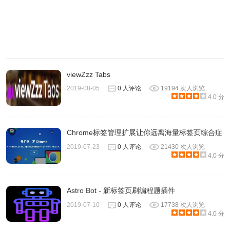
2.可设置默认播放动画
3.可设置保留颜色名不淡出消失
4.可点击诗词名自动连接到 Google 搜索
5.修改诗词显示方式，解决了文字显示不全的问题
6.字体大小响应屏幕宽度
viewZzz Tabs
2019-08-05
0 人评论
19194 次人浏览
4.0 分
Chrome标签管理扩展让你远离海量标签页综合症
2019-07-23
0 人评论
21430 次人浏览
4.0 分
Astro Bot - 新标签页刷编程题插件
2019-07-10
0 人评论
17738 次人浏览
4.0 分