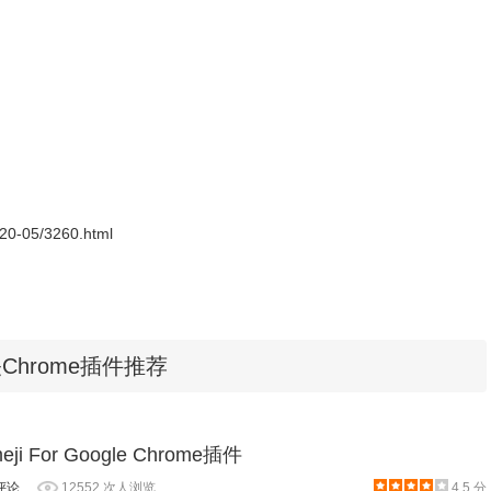
LC和软件包
方法：老版本
Chrome浏览器
，首先在标签页输入
e扩展程序，解压你在本站下载的插件，并拖入扩展程序页即可。
2020-05/3260.html
相关Chrome插件推荐
eji For Google Chrome插件
评论
12552 次人浏览
4.5 分