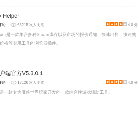
y Helper
评论
68215 次人浏览
4.0 分
ory helper是一款集合多种Steam库存以及市场的报价通知、快速出售、快速购
价格等实用工具的浏览器插件。
 Database插件也可以在上面为你突出显示自己已拥有/使用过的/在购
官方V5.3.0.1
评论
12126 次人浏览
4.0 分
是一款专为魔兽世界玩家开发的一款综合性游戏辅助工具。