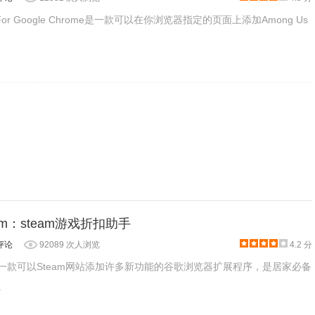
eji For Google Chrome是一款可以在你浏览器指定的页面上添加Among Us
程序包无效CRX-HEADER-INVALID”的报错信息，参照：
D"解决方法
，安装好后即可使用。
商店的各个页面上添加 SteamDB的链接，让你再也不用另开网页
team：steam游戏折扣助手
评论
92089 次人浏览
4.2 分
team是一款可以Steam网站添加许多新功能的谷歌浏览器扩展程序，是居家必备
。