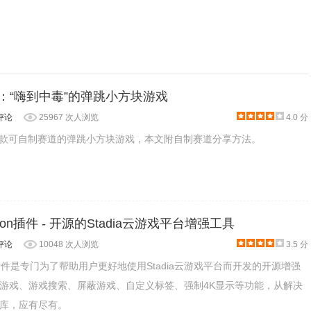
ound：“嗨到中毒”的弹跳小方块游戏
评论
25967 次人浏览
4.0 分
und是一款可自制赛道的弹跳小方块游戏，本文附自制赛道分享方法。
tension插件 - 开源的Stadia云游戏平台增强工具
评论
10048 次人浏览
3.5 分
ension插件是专门为了帮助用户更好地使用Stadia云游戏平台而开发的开源增强
游戏、游戏搜索、屏蔽游戏、自定义标签、强制4K显示等功能，从解决
库，应有尽有。