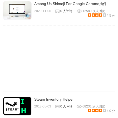
4.
在您的帐户的一生中显示您在Steam上花了多少钱。
Among Us Shimeji For Google Chrome插件
2020-11-06
0 人评论
12580 次人浏览
4.5 分
5.该插件可以直接在steam的游戏徽章页面（就是会显示你还
Steam Inventory Helper
有多少张卡牌为收集）直接浏览1--5级的徽章，同时在这一
2018-05-03
0 人评论
68231 次人浏览
界面有一个批量购买卡牌功能。
4.0 分