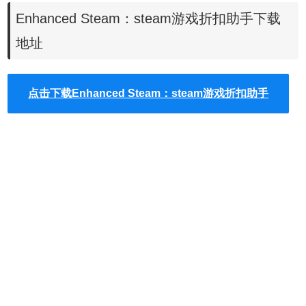
Enhanced Steam：steam游戏折扣助手下载
怎么在谷歌浏览器中安装.crx扩展名的离线Chrome插
照：
件？
最新谷歌浏览器离线安装版可以从这里下载：
地址
https://huajiakeji.com/chrome/2017-09/813.html。
2.在chrome浏览器中安装好
Enhanced Steam后，在浏览器
点击下载Enhanced Steam：steam游戏折扣助手
的右上方可以看到其按钮标记，用户可以
查看游戏全球价格
和历史最低价、市场和steam的消费总计、卡牌徽章相关
等，
用户还可以可以
添加多个新的WISHLIST分配选项。