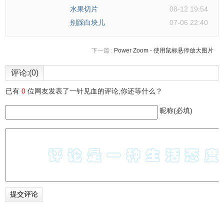
水果切片
08-12 19:54
2.
0h h1的游戏规则是任意三个蓝色或红色的小瓷砖不能在行
别踩白块儿
07-06 22:40
和列中彼此紧挨着、任意行和列不能完全相同。
下一篇 :
Power Zoom - 使用鼠标悬停放大图片
0h h1的联系方式
评论:(0)
已有
0
位网友发表了一针见血的评论,你还等什么？
1.由Q42提供。
昵称(必填)