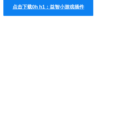
点击下载0h h1：益智小游戏插件
3.0h h1的游戏规则是任意三个蓝色或红色的小瓷砖不能在行
和列中彼此紧挨着、任意行和列不能完全相同，如图所示：
4.用户可以选择多种难度的游戏进行开始，其中包括4x4、