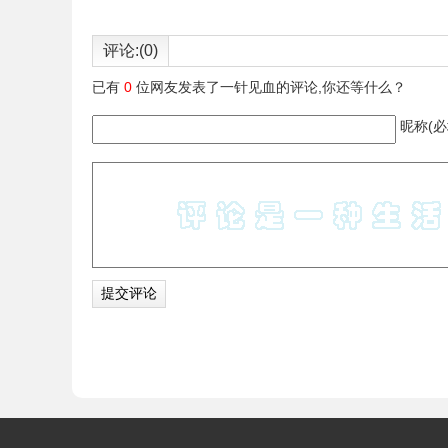
评论:(0)
已有
0
位网友发表了一针见血的评论,你还等什么？
昵称(必
3D炸弹毁灭的注意事项
1.用户需要破坏木质建筑来让炸弹平稳地落地，千
2.游戏有时间限制，用户需要快速操作。