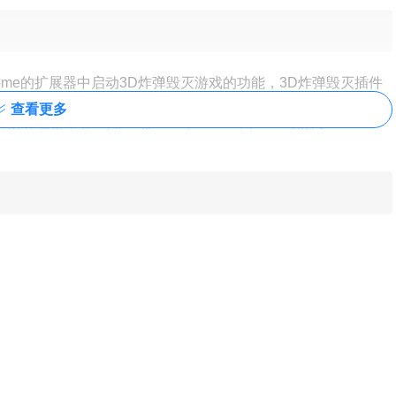
rome的扩展器中启动3D炸弹毁灭游戏的功能，3D炸弹毁灭插件
毁灭插件的安装方法可参考：
怎么在谷歌浏览器中安装.crx扩展名
查看更多
可以从这里下载：
https://huajiakeji.com/chrome/2014-
过破坏建筑来让炸弹平稳地落地，如图所示：