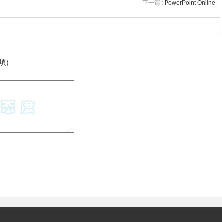
下一篇 :
PowerPoint Online
填)
万不要让炸弹突然掉到地上。