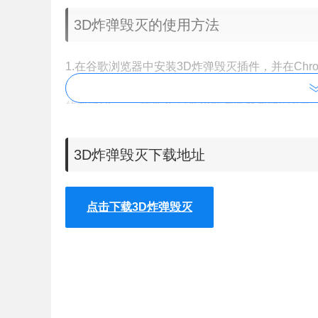
3D炸弹毁灭的使用方法
1.在谷歌浏览器中安装3D炸弹毁灭插件，并在Ch
的下载地址可以在本文的下方找到，离线3D炸弹
的离线Chrome插件？
最新谷歌浏览器离线安装版
09/177.html
。
3D炸弹毁灭下载地址
2.在游戏中，炸弹会安置在建筑的高处，用户通
点击下载3D炸弹毁灭