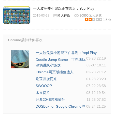
一大波免费小游戏正在靠近：Yepi Play
别踩白块儿的联系方式
2015-03-28
0 人评论
20800 次人浏览
1.5 分
1.由 optimusgl.com 提供。
Chrome插件猜你喜欢
一大波免费小游戏正在靠近：Yepi Play
03-28 22:19
Doodle Jump Game - 可在线玩
涂鸦跳跃小游戏
09-07 10:11
Chrome网页版捕鱼达人
02-23 21:12
吃豆演变而来
01-28 23:20
SWOOOP
07-22 23:58
水果切片
08-12 19:54
经典2048游戏插件
11-25 07:52
DOSBox for Google Chrome™
05-24 21:25