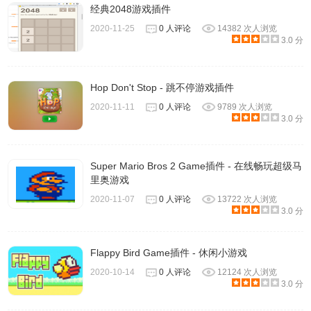
经典2048游戏插件
超级马里奥插件Chrome应用商店下载地址
2020-11-25
0 人评论
14382 次人浏览
3.0 分
https://chrome.google.com/webstore/detail/super-mario-
Hop Don't Stop - 跳不停游戏插件
game/pefcballkadhkhjialafhaoeidhnfefl
2020-11-11
0 人评论
9789 次人浏览
备注：本文属于Chrome插件英雄榜 项目的一部分, 项目
3.0 分
Github地址: https://github.com/zhaoolee/ChromeAppHeroes
Super Mario Bros 2 Game插件 - 在线畅玩超级马
里奥游戏
2020-11-07
0 人评论
13722 次人浏览
3.0 分
Flappy Bird Game插件 - 休闲小游戏
2020-10-14
0 人评论
12124 次人浏览
3.0 分