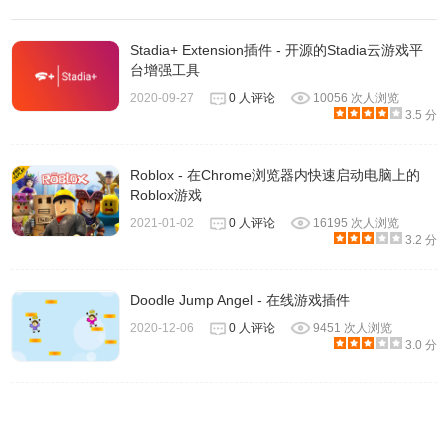
色）。
2、会自动计算出尽可能完整地填充屏幕的整数比例，然后根
Stadia+ Extension插件 - 开源的Stadia云游戏平
据游戏的分辨率更改比例窗口大小时会重新计算。
台增强工具
3、缩放不适用于最大化的窗口。
2020-09-27
0 人评论
10056 次人浏览
3.5 分
4、缩放窗口关闭后，缩放比例会自动禁用，而缩放窗口最小
化或最大化时，缩放比例也会暂时禁用，并且当窗口恢复到
正常（未最小化，未最大化）状态时，缩放比例也会自动启
Roblox - 在Chrome浏览器内快速启动电脑上的
Roblox游戏
用。
2021-01-02
0 人评论
16195 次人浏览
3.2 分
IntegerScaler软件官网
Doodle Jump Angel - 在线游戏插件
https://tanalin.com/en/projects/integer-scaler/
2020-12-06
0 人评论
9451 次人浏览
3.0 分