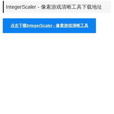
5、能够将光标移动区域限制为游戏窗口（该 -clipcursor选
IntegerScaler - 像素游戏清晰工具下载地址
项）。
6、能够调整游戏窗口的大小（该 -resize选项）。
7、能够禁用热键（该 -nohotkeys选项）。
点击下载IntegerScaler - 像素游戏清晰工具
8、在应用程序启动后（指定时间）可以自动按指定的延迟扩
展 -scale。
9、带有菜单的系统托盘图标。
10、支持两种用户界面语言：英语和俄语。
IntegerScaler软件安装使用
1、在本站下载安装IntegerScaler软件。