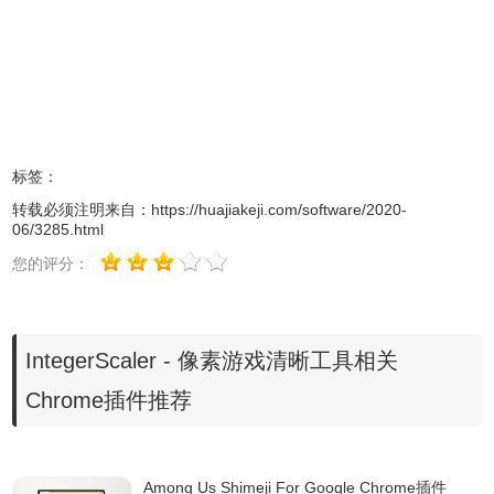
2、安装完成后会出现在桌面右下方。
标签：
转载必须注明来自：
https://huajiakeji.com/software/2020-
06/3285.html
您的评分：
3、软件界面包括两部分一是键盘快捷方式（热键），用于控
制缩放；二是带有菜单的通知区域（系统托盘）中的图标。
IntegerScaler - 像素游戏清晰工具相关
4、按下Alt+F11可缩放当前活动窗口。再次按下它将禁用缩
Chrome插件推荐
放，而不管哪个窗口处于活动状态。按下Ctrl+Alt+F11可进行
缩放，延迟时间为5秒。这样即使在游戏窗口处于活动状态时
阻止第三方键盘快捷键的游戏中也可以启用缩放功能：只需
Among Us Shimeji For Google Chrome插件
在游戏窗口处于活动状态时按键盘快捷键，然后在5秒钟内切