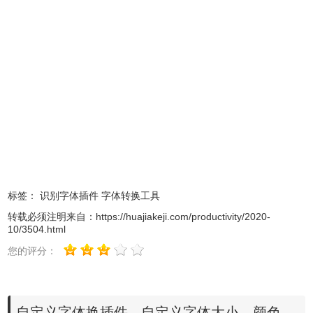
1、自定义字体换插件离线安装的方法参照一下方法：老版本
Chrome浏览器，首先在标签页输入
【chrome://extensions/】进入chrome扩展程序，解压你在本
站下载的插件，并拖入扩展程序页即可。
标签：
识别字体插件
字体转换工具
转载必须注明来自：
https://huajiakeji.com/productivity/2020-
10/3504.html
您的评分：
2、最新版本的chrome浏览器直接拖放安装时会出现“程序包
无效CRX-HEADER-INVALID”的报错信息，参照：
Chrome
自定义字体换插件 - 自定义字体大小、颜色、