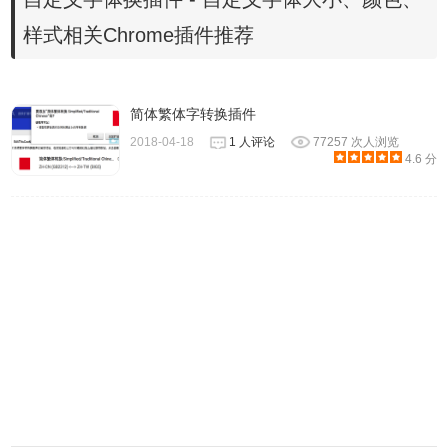
插件安装时出现"CRX-HEADER-INVALID"解决方法
，安装
样式相关Chrome插件推荐
好后即可使用。
简体繁体字转换插件
2018-04-18
1 人评论
77257 次人浏览
4.6 分
3、插件安装后会出现在
浏览器
右上方的插件栏中。