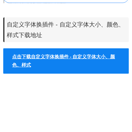
自定义字体换插件功能
1、调整字体样式
自定义字体换插件 - 自定义字体大小、颜色、
自定义字体换插件最主要的功能就是识别字体，以及一键自
样式下载地址
定义任意网页的字体。在插件中提供了数百种预设字体，只
需选择你喜欢的那一个，就可以立即进行切换，并在浏览器
中生效。无需多余操作。
点击下载自定义字体换插件 - 自定义字体大小、颜
2、调整字体大小
色、样式
自定义字体换插件弥补了Chrome所没有的缺陷——仅对文本
进行缩放。你可以轻松调节字体的大小，并且迅速在当前页
面查看效果。
3、、调整字体颜色
自定义字体换插件提供了九种颜色，可以对字体进行更改。
让你在不同背景色的网站下也能流畅阅读。
自定义字体换插件安装使用