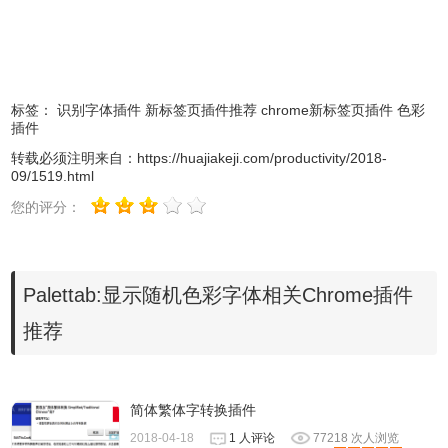
1、当你把滑鼠游标移动到调色盘上方，点选后可以获取颜色
的 Hex 值，如果对于字型有兴趣的话，也会显示包括字型名
标签：
识别字体插件
新标签页插件推荐
chrome新标签页插件
色彩
称、设计者，点一下就能开启 Google Fonts 链结。其他几款
插件
我个人也蛮喜欢的 Google Chrome 新标签页插件，可以参
转载必须注明来自：
https://huajiakeji.com/productivity/2018-
考：
09/1519.html
Google Art Project
：将艺术名画装进浏览器分页，从电脑欣
您的评分：
赏世界伟大作品
Behance New Tab： 让你在开启分页时获得全新灵感启发！
Mainichi ：在浏览器新分页显示日文单字卡，学习日语更简
Palettab:显示随机色彩字体相关Chrome插件
单
推荐
Dream Afar 远方：每次打开新分页都是一段不期而遇的旅行
2、立即开启新分页（Ctrl + T，在 Mac 则是 Command +
T），就能看到 Palettab 的实际显示效果，我很喜欢
简体繁体字转换插件
Palettab 的创意，怎么会想到把色票跟字型结合在一起呢？
2018-04-18
1 人评论
77218 次人浏览