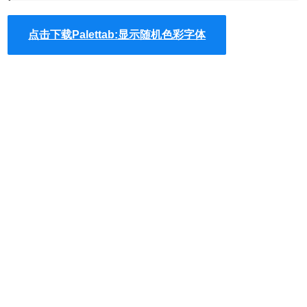
种颜色组合。每种都标有名字和作者的署名，不同颜色里面
嵌入的是不同字体样式，可查看RGB颜色码，或者点击复制
点击下载Palettab:显示随机色彩字体
十六进制颜色码。
字体样式来源于Googole Font，点击颜色
底部的名字部分，不仅能找到对应的字体资源，还可以根据
需要设置排版和大小，进行字体搭配。支持线上操作，让设
计者有一个直观的感受。离线安装
Palettab插件的方法参
照：
怎么在谷歌浏览器中安装.crx扩展名的离线
。