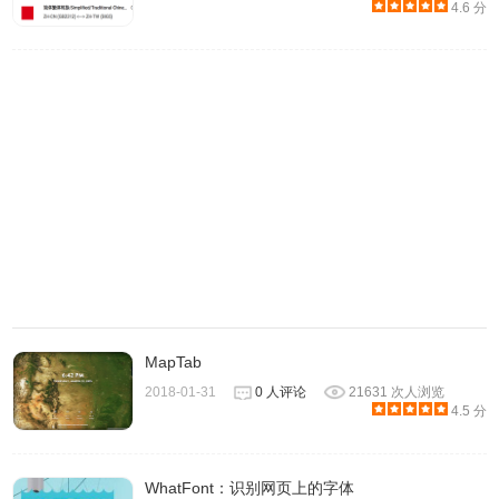
不得不说它真的有点厉害。不仅如此，当你把滑鼠游标移动
4.6 分
到赏心悦目的色票卡后，下方还会显示出该字体名称、设计
者，点选后可以连往 Google Fonts 来下载该字型。
MapTab
3、Palettab 的另一卖点是「色彩」，会随机显示使用者设计
2018-01-31
0 人评论
21631 次人浏览
好的色票，当然这些色彩会搭在一起都有一个主题，如果你
4.5 分
觉得某些颜色在运用上好像有很不一样的效果，也可以把滑
鼠移动到色卡上面，点选就能获得色码 Hex 值，是不是很酷
WhatFont：识别网页上的字体