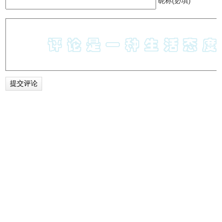
昵称(必填)
值得一提的是，这个重新加载是无需通过网络进行的，而是
利用本地的缓存，就算是断网，也可以重新显示原来的页
面，并回到之前浏览的位置。