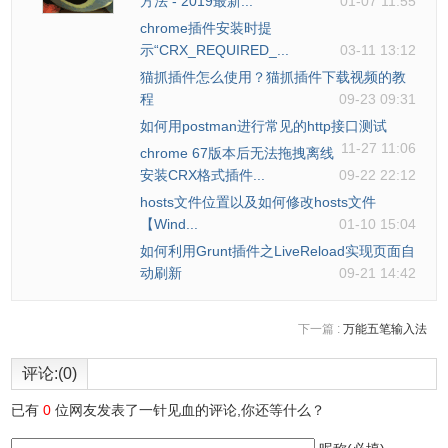
方法 - 2019最新...
01-07 11:55
要重新加载的，在默认情况下，需要手动刷新页面，才可以
chrome插件安装时提
继续浏览。但是，The Great Suspender也提供了自动重新加
示“CRX_REQUIRED_...
03-11 13:12
载的选项，可以将功能设置为浏览冻结了的标签页时，就自
猫抓插件怎么使用？猫抓插件下载视频的教
程
09-23 09:31
动重新加载这个标签页，更便于使用。
如何用postman进行常见的http接口测试
11-27 11:06
chrome 67版本后无法拖拽离线
安装CRX格式插件...
09-22 22:12
hosts文件位置以及如何修改hosts文件
【Wind...
01-10 15:04
如何利用Grunt插件之LiveReload实现页面自
动刷新
09-21 14:42
下一篇 :
万能五笔输入法
评论:(0)
已有
0
位网友发表了一针见血的评论,你还等什么？