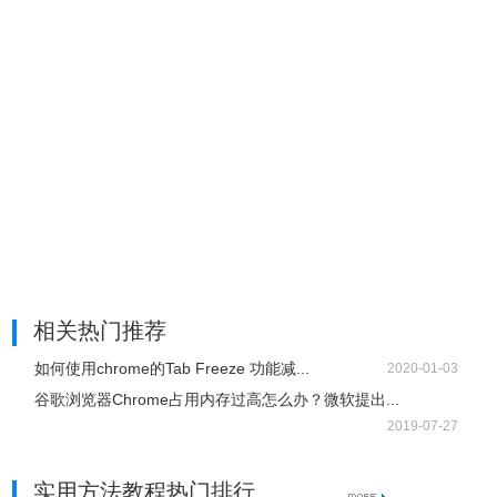
我们利用系统任务管理器进行资源监测，从下图的对比可以
看到，在冻结标签页之前，Chrome的内存占用高达1.2G；
用The Great Suspender冻结后台标签页后，就仅剩下670M
了，效果还是非常明显的。
相关热门推荐
如何使用chrome的Tab Freeze 功能减...
2020-01-03
谷歌浏览器Chrome占用内存过高怎么办？微软提出...
2019-07-27
实用方法教程热门排行