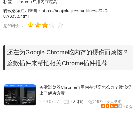
标签：
chrome占用内存过高
应的crx文件安装。
转载必须注明来自：
https://huajiakeji.com/utilities/2020-
07/3393.html
您的评分：
还在为Google Chrome吃内存的硬伤而烦恼？
这款插件来帮忙相关Chrome插件推荐
谷歌浏览器Chrome占用内存过高怎么办？微软提
The Great Suspender的作用在于，它可以在一定时间后，冻
出了解决方案
结掉后台的标签页，让标签页中的网页暂停，将资源清空出
2019-07-27
0 人评论
19220 次人浏览
4.0 分
来。而The Great Suspender的使用也很简单，安装后，就会
弹出相应的设置页面，可以在其中设置多久之后冻结标签
页，例如可以设置为1小时，那么后台标签页如果1小时不活
动，就会被冻结。此外，还可以设定不要冻结固定的、正在