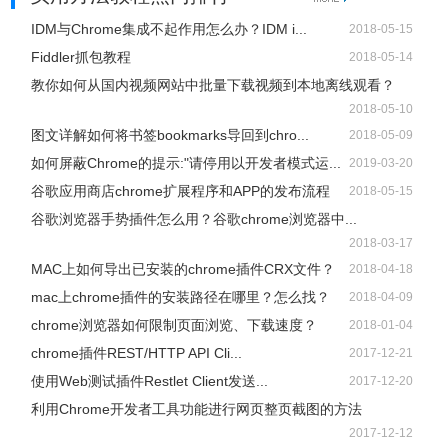
IDM与Chrome集成不起作用怎么办？IDM i...
2018-05-15
Fiddler抓包教程
2018-05-14
教你如何从国内视频网站中批量下载视频到本地离线观看？
2018-05-10
小结
图文详解如何将书签bookmarks导回到chro...
2018-05-09
如何屏蔽Chrome的提示:"请停用以开发者模式运...
2019-03-20
以上就是小编为大家推荐的解决chrome吃内存的解决方法，
谷歌应用商店chrome扩展程序和APP的发布流程
2018-05-15
希望帮到那些被吃内存的小伙伴，如果你有更好的方法也可
谷歌浏览器手势插件怎么用？谷歌chrome浏览器中...
以分享给大家。
2018-03-17
MAC上如何导出已安装的chrome插件CRX文件？
2018-04-18
mac上chrome插件的安装路径在哪里？怎么找？
2018-04-09
chrome浏览器如何限制页面浏览、下载速度？
2018-01-04
chrome插件REST/HTTP API Cli...
2017-12-21
使用Web测试插件Restlet Client发送...
2017-12-20
利用Chrome开发者工具功能进行网页整页截图的方法
2017-12-12