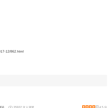
在事件的标题中自动填入了你选中的内容，而描述则是来源的页面。你
容当然都可以自行更改。
2017-12/862.html
评论
35932 次人浏览
4.5 分