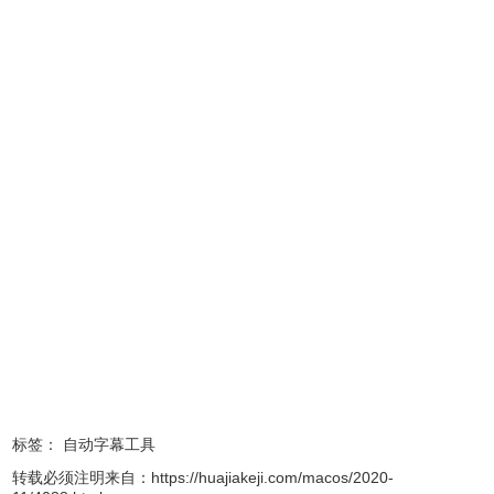
5、然后你就可以看到「实时字幕」功能了，将【为您的媒体
生成字幕】选项的开关更改为开启状态即可。
标签：
自动字幕工具
转载必须注明来自：
https://huajiakeji.com/macos/2020-