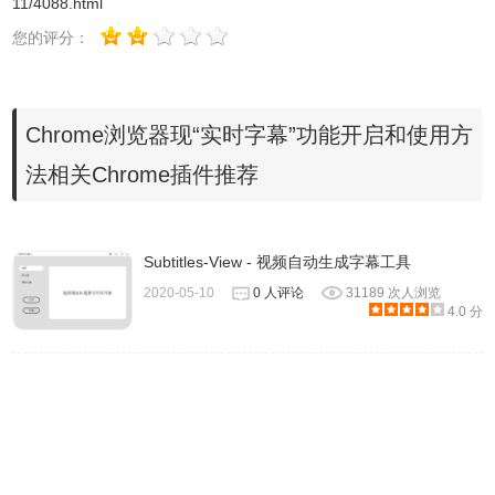
11/4088.html
Chrome浏览器实时字幕功能的使用方法
您的评分：
1、设置好以后，当你再次在网页里播放媒体内容，
播放器
下
Chrome浏览器现“实时字幕”功能开启和使用方
方将会出现一个新的灰色工具栏，显示“正在检测语音”。
法相关Chrome插件推荐
Subtitles-View - 视频自动生成字幕工具
2020-05-10
0 人评论
31189 次人浏览
4.0 分