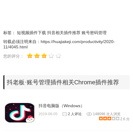
1、抖老板·账号管理插件离线安装的方法参照一下方法：老
版本Chrome浏览器，首先在标签页输入
【chrome://extensions/】进入chrome扩展程序，解压你在本
标签：
短视频插件下载
抖音相关插件推荐
账号密码管理
站下载的插件，并拖入扩展程序页即可。
转载必须注明来自：
https://huajiakeji.com/productivity/2020-
11/4045.html
您的评分：
抖老板·账号管理插件相关Chrome插件推荐
抖音电脑版（Windows）
2019-08-05
2 人评论
148096 次人浏览
2.6 分
2、最新版本的chrome浏览器直接拖放安装时会出现“程序包