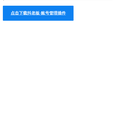
3、账号管理
账号标签/员工筛选，高效管理。
点击下载抖老板·账号管理插件
4、定时发布
7天定时发布，节假日更省心。
5、单视频多商品
添加多商品链接，掉车不影响出单。
6、数据分析
高阶电商/视频数据整合分析。
7、内部爆文库
账号爆款视频自动统计。
8、团队管理
员工子账号，收益隐藏/显示自定义。
9、直播管理
直播间商品管理，数据分析。
抖老板·账号管理安装使用