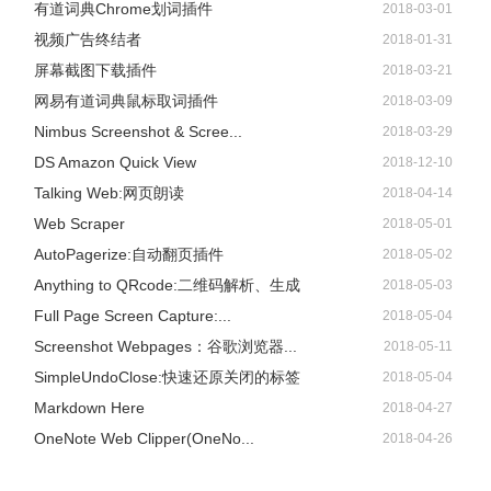
有道词典Chrome划词插件
2018-03-01
视频广告终结者
2018-01-31
屏幕截图下载插件
2018-03-21
网易有道词典鼠标取词插件
2018-03-09
Nimbus Screenshot & Scree...
2018-03-29
DS Amazon Quick View
2018-12-10
Talking Web:网页朗读
2018-04-14
Web Scraper
2018-05-01
AutoPagerize:自动翻页插件
2018-05-02
Anything to QRcode:二维码解析、生成
2018-05-03
Full Page Screen Capture:...
2018-05-04
Screenshot Webpages：谷歌浏览器...
2018-05-11
7、比如点击运营数据按钮，可以查看账号粉丝、UV、点赞
SimpleUndoClose:快速还原关闭的标签
2018-05-04
数据全面分析。点击电商数据按钮则能使橱窗转化漏斗数据
Markdown Here
2018-04-27
一览无余，助你提升销售额。
OneNote Web Clipper(OneNo...
2018-04-26