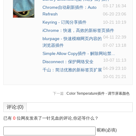
03-17 16:34
Chrome自动刷新插件：Auto
Refresh
06-20 23:06
Keyring - 订阅分享插件
10-21 10:19
iChrome：快速，高效的新标签页插件
04-11 22:39
blurpage - 快速模糊网页内容的
浏览器插件
07-07 13:18
Simple Allow Copy插件 - 解除网站禁...
10-07 11:13
Disconnect：保护网络安全
04-29 23:10
千山：简洁优雅的新标签页扩展
10-01 21:21
4、点击插件图标会弹出下图窗口，点击登录/注册即可。然
下一篇 :
Color Temperature插件 - 调节屏幕颜色
后，你就可以在这个面板上登录抖音、巨量百应等后台了。
评论:(0)
已有
0
位网友发表了一针见血的评论,你还等什么？
昵称(必填)