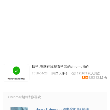
无效CRX-HEADER-INVALID”的报错信息，参照：
Chrome
插件安装时出现"CRX-HEADER-INVALID"解决方法
，安装
好后即可使用。
快抖:电脑在线观看抖音的chrome插件
2018-04-23
2 人评论
191933 次人浏览
2.3 分
3、插件安装后会出现在
浏览器
右上方的插件栏中并提示你已
Chrome插件猜你喜欢
安装完成。
Library Extension(图书馆扩展) 插件