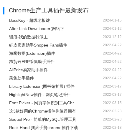
Chrome生产工具插件
最新发布
BossKey - 超级老板键
2024-01-15
After Link Downloader(网络下...
2024-01-12
留痕-我的数据我做主
2023-12-12
虾皮卖家助手Shopee Fans插件
2022-04-22
海鹰数据(Extension)插件
2022-04-22
跨贸云ERP采集助手插件
2022-04-22
8、点击设置按钮可以对插件进行设置。
AliPrice卖家助手插件
2022-04-22
采集助手插件
2022-04-22
Library Extension(图书馆扩展) 插件
2022-03-17
HighlightNow插件 - 网页笔记插件
2022-03-17
Font Picker - 网页字体识别工具Chr...
2022-03-15
这3款好用的Chrome插件你值得拥有
2022-02-23
Sequel Pro - 简单的MySQL管理工具
2022-02-23
Rock Hand 摇滚手势chrome插件下载
2022-02-18