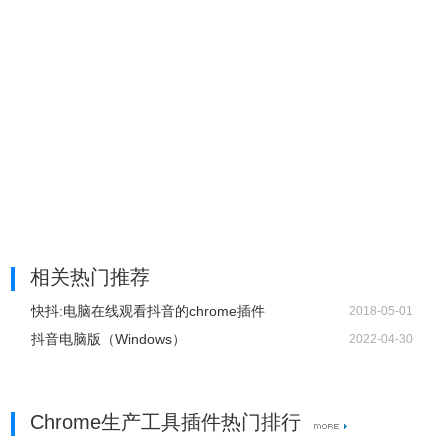
5、插件支持添加多个短视频账号，共享云端，账号管理数量
不限。
6、点击窗口顶部的【功能】按钮，可以看到插件的几大功能
按钮。包括运营数据、电商数据、最热视频等等。
相关热门推荐
快抖:电脑在线观看抖音的chrome插件
2018-05-01
抖音电脑版（Windows）
2022-04-30
Chrome生产工具插件热门排行