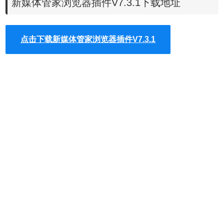
新媒体管家浏览器插件V7.3.1下载地址
点击下载新媒体管家浏览器插件V7.3.1
新媒体管家插件功能
1、管理你所有的新媒体帐号
2、多帐号一键登录
3、微信排版从未如此方便
新媒体管家插件安装使用
1、新媒体管家插件离线安装的方法参照一下方法：老版本