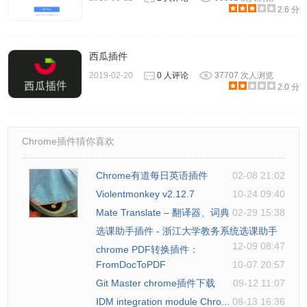
2.6 分
5、新媒体管家插件支持多帐号一键登录。各帐号之间一键登
录，有效节省90%的登录时间；一个浏览器同时登录多个微
信公众号，不用再反复扫码，重新定义微信公众号的效率。
西瓜插件
2019-02-20
0 人评论
37707 次人浏览
2.0 分
Chrome插件猜你喜欢
Chrome有道每日英语插件
02-08 21:02
Violentmonkey v2.12.7
10-24 09:40
Mate Translate – 翻译器、词典
02-29 15:38
选课助手插件 - 浙江大学教务系统选课助手
12-09 08:47
chrome PDF转换插件：
FromDocToPDF
10-07 20:57
Git Master chrome插件下载
09-12 11:07
IDM integration module Chro...
08-13 16:36