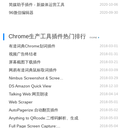
1、首次使用，需要扫描关注新媒体管家插件公众号后注册登
简媒助手插件 - 新媒体运营工具
2020-10-06
录。
96微信编辑器
2020-09-30
2、为了更好地使用插件，安装前，请确认浏览器为55及以
上版本。安装时，若chrome提示有危害，请选择「保留」。
Chrome生产工具插件热门排行
3、由于chrome对插件更新的限制，大部分浏览器是不能实
有道词典Chrome划词插件
2018-03-01
现插件的自动更新的，所以新媒体管家插件仍然需要用户的
视频广告终结者
2018-01-31
手动更新。当插件需要更新的时候，会在插件的图标上有一
屏幕截图下载插件
2018-03-21
个红点或者新的提示，同时插件的面板上会出现更新的提
网易有道词典鼠标取词插件
2018-03-09
示。
Nimbus Screenshot & Scree...
2018-03-29
DS Amazon Quick View
2018-12-10
新媒体管家插件联系方式
Talking Web:网页朗读
2018-04-14
Web Scraper
2018-05-01
AutoPagerize:自动翻页插件
2018-05-02
https://xmt.cn/
Anything to QRcode:二维码解析、生成
2018-05-03
Full Page Screen Capture:...
2018-05-04