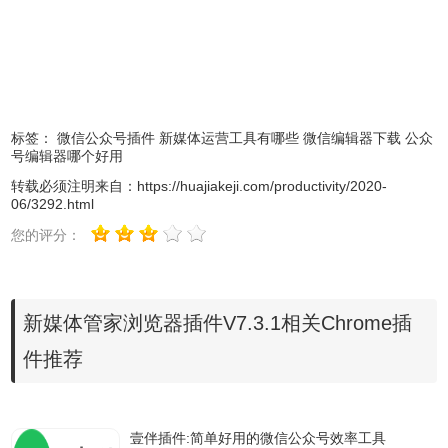
Chrome浏览器，首先在标签页输入
【chrome://extensions/】进入chrome扩展程序，解压你在本
站下载的插件，并拖入扩展程序页即可。
标签：
微信公众号插件
新媒体运营工具有哪些
微信编辑器下载
公众
号编辑器哪个好用
转载必须注明来自：
https://huajiakeji.com/productivity/2020-
06/3292.html
您的评分：
2、最新版本的chrome浏览器直接拖放安装时会出现“程序包
无效CRX-HEADER-INVALID”的报错信息，参照：
Chrome
新媒体管家浏览器插件V7.3.1相关Chrome插
插件安装时出现"CRX-HEADER-INVALID"解决方法
，安装
好后即可使用。
件推荐
壹伴插件:简单好用的微信公众号效率工具