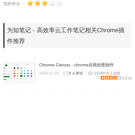
您的评分：
为知笔记软件特点
为知笔记 - 高效率云工作笔记相关Chrome插
1、资料收集能力极强
件推荐
——为知在提取正文时不需要其他程序协助。另外，为知还
提供了开放的正则表达式提取工具，让用户可以自行编写正
Chrome Canvas - chrome在线绘图创作
则表达式，针对不同的网页对正文进行提取。
2018-12-25
0 人评论
19299 次人浏览
2、资料管理方便随意
4.3 分
——为知中笔记文件夹的结构和实际的文件结构是一致的。
3、内容导出容易
4、编辑体验极好
——因为为知是开放性的，正如我前面提到的，所有的笔记
都是一个实实在在的文件，就是ziw后缀的那些文件。