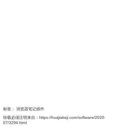
为知笔记软件功能
1、日历（支持谷歌日历同步）。
2、桌面便签。
3、支持发送到各种博客，什么网易博客、新浪博客等等，一
网打尽。
4、代办事项（任务与GDT） 5、日记（包括晨间日记与九宫
格日记等）。
6、多种笔记模板（每日回顾、会议记录、康奈尔笔记模板等
等）。
7、便签、日历、任务等笔记自动归类。
8、浮动工具栏：好吧，对于有强迫症的人，这个真心实用。
标签：
浏览器笔记插件
9、人脉管理（可以导入联系人，有专门的模板）。
转载必须注明来自：
https://huajiakeji.com/software/2020-
10、支持第三方编辑器，给用户更加强大的编辑功能。
07/3294.html
11、拖到导入各种文档并直接查看 。