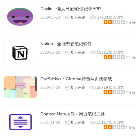
为知笔记软件常见问题
Daylio - 懒人日记/心情记录APP
2019-05-14
0 人评论
17900 次人浏览
如何制作为知笔记便携版？
2.5 分
1、自动更新或下载安装最新版的人家找到Wiz的安装目录，
一般在 盘符/Program Files/WizNote 或盘符/Program
Notion - 全能型云笔记软件
Files(x86)/WizNote 下找到Wiz.ini文件，用记事本打开，将
2020-02-20
0 人评论
58321 次人浏览
Portable值改为1,则作为便携版本运行，数据保存在安装目录
2.1 分
下面的My Knowledge文件夹里面整个Wiz 文件夹复制到u盘
或其他设备。
OurStickys：Chrome特色网页便签纸
注意事项：便携版因为没有写注册表， 不能双击插件文件安
2019-04-24
0 人评论
26719 次人浏览
装插件，需要把插件文件拖动到为知笔记的工具栏上来安
2.0 分
装。
如何浏览笔记内容？
Context Note插件 - 网页笔记工具
1、查看笔记内容可以直接查看编辑的内容；点击打开附件正
2021-11-26
0 人评论
15117 次人浏览
文或者直接在笔记里浏览附件正文。
1.6 分
2、打开一篇笔记，查看笔记属性信息。