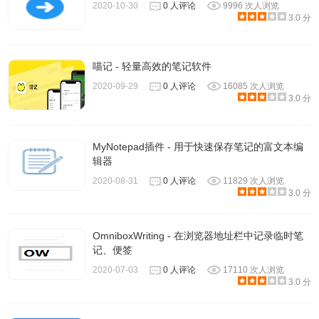
2020-10-30
0 人评论
9996 次人浏览
3.0 分
2)点击“新建笔记”，即可创建默认笔记。
喵记 - 轻量高效的笔记软件
2020-09-29
0 人评论
16085 次人浏览
3.0 分
3)使用快捷键 Ctrl+N 或全局热键Ctrl+Alt+N(可单独打开一个
窗口哦)新建默认笔记。
MyNotepad插件 - 用于快速保存笔记的富文本编
辑器
4)在左栏目录树中选中某文件夹-> 右键-> 新建笔记。
2020-08-31
0 人评论
11829 次人浏览
3.0 分
OmniboxWriting - 在浏览器地址栏中记录临时笔
记、便签
2020-07-03
0 人评论
17110 次人浏览
3.0 分