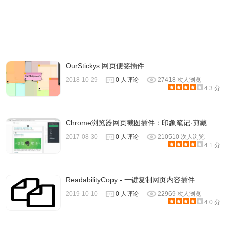
5、笔记体积小、打开速度快
——不论你的笔记内容有多少、有多大，在数据库中占的分
量都不会有太大的区别。这就决定了，为知的数据库可以十
分的小。
OurStickys:网页便签插件
6、数据真心安全
2018-10-29
0 人评论
27418 次人浏览
4.3 分
——还是因为开放，为知的笔记全部都实实在在放在你的硬
盘中的。也就是说，除非你的硬盘挂掉了，不然你的笔记不
Chrome浏览器网页截图插件：印象笔记·剪藏
会有任何问题。就算你没有为知，也完完全全可以打开你的
2017-08-30
0 人评论
210510 次人浏览
笔记——所有笔记都是明文的，你可以轻松搜索到。比起有
4.1 分
道云笔记和印象笔记，这款软件的安全性能更胜一筹。
ReadabilityCopy - 一键复制网页内容插件
为知笔记软件使用方法
2019-10-10
0 人评论
22969 次人浏览
4.0 分
1、在本站下载好软件并安装。