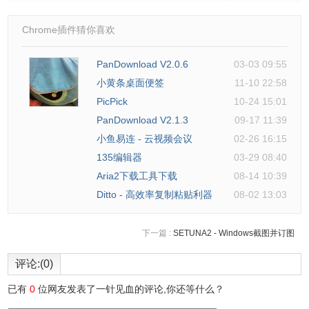
3、点击标题上方菜单栏的“i” 图标，查看笔记所在目录、笔
Chrome插件猜你喜欢
记大小、笔记创建时间、最后修改时间。
PanDownload V2.0.6
03-03 09:55
为知笔记软件官网
小黄条桌面便签
11-10 22:58
PicPick
10-24 15:01
https://www.wiz.cn/zh-cn
PanDownload V2.1.3
09-17 11:39
小鱼易连 - 云视频会议
02-26 16:15
135编辑器
03-29 08:40
为知笔记软件Windows版V4.13下载地址
Aria2下载工具下载
08-14 10:39
Ditto - 高效率复制粘贴利器
08-02 13:03
链接:
https://pan.baidu.com/s/1JcAgfTEfOoZEDCLKPYwpnw 提
下一篇 :
SETUNA2 - Windows截图并订图
取码: atkw
评论:(0)
已有
0
位网友发表了一针见血的评论,你还等什么？