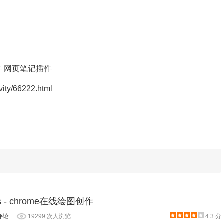
件
网页笔记插件
ivity/66222.html
开笔记进行添加注释。该插件还为我们提供了包括改变字体、颜
变得更加个性化。
as - chrome在线绘图创作
评论
19299 次人浏览
4.3 分