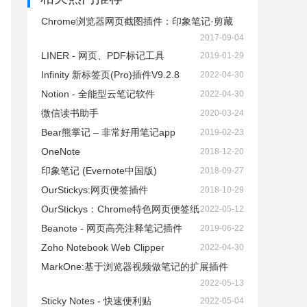
Chrome浏览器网页截图插件：印象笔记·剪藏
2017-09-04
LINER - 网页、PDF标记工具
2019-01-29
Infinity 新标签页(Pro)插件V9.2.8
2022-04-30
Notion - 全能型云笔记软件
2022-04-30
微信读书助手
2020-03-24
Bear熊掌记 – 非常好用笔记app
2019-02-23
OneNote
2018-12-20
印象笔记 (Evernote中国版)
2018-09-27
OurStickys:网页便签插件
2018-10-29
OurStickys：Chrome特色网页便签纸
2022-05-12
Beanote - 网页高亮注释笔记插件
2019-06-22
Zoho Notebook Web Clipper
2022-04-30
MarkOne:基于浏览器视频做笔记的扩展插件
2022-05-13
Sticky Notes - 快速便利贴
2022-05-04