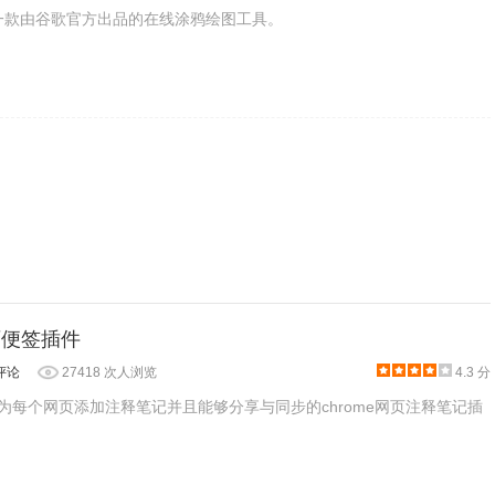
vas是一款由谷歌官方出品的在线涂鸦绘图工具。
:网页便签插件
评论
27418 次人浏览
4.3 分
是一款能为每个网页添加注释笔记并且能够分享与同步的chrome网页注释笔记插
字就可以找到你想要的内容；若是想要删除一些笔记，操作也是
出【Delete】按钮以后，就可以进行直接点击删除。