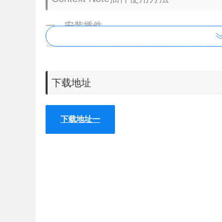
一、安装插件
如果有条件，可以直接在谷歌 chrome 商店下载安装。
件的安装包，解压后将 crx 文件安装到你的谷歌
下载地址
图文详解Chrome插件离线安
本文详细介绍Chrome插件离
下载地址一
及解决方法。
二、突出显示任何文本或图像
想要保存网页笔记，那你可以用鼠标左键选中网页