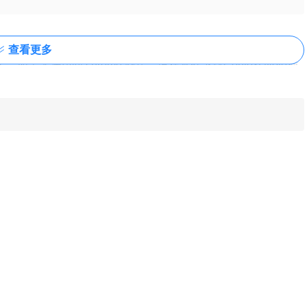
查看更多
如果无法访问 chrome 商店，请在本站下载Context Note插
浏览器上。
装方法 - 2019最新终极指南
查看
线安装方法，包括无法拖拽安装遇到的各种问题以
中的文字或图像进行高亮、添加笔记注释。