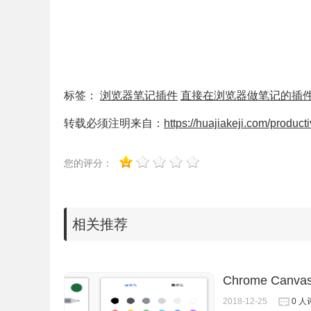
标签：
浏览器笔记插件
直接在浏览器做笔记的插
转载必须注明来自：
https://huajiakeji.com/product
您的评分：
三、注释编写个性化
相关推荐
笔记保存后，就可以直接在右侧的笔记列表直接打
色在内的许多小工具。如此一来，可以让编写注释
Chrome Canv
2018-12-25
0 人