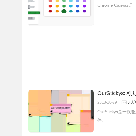
Chrome Can
OurStickys
四、随时管理笔记列表
2018-10-29
0 人
OurStickys
想要查找笔记，只需要点击上方的搜索框输入关键
件。
十分简单，只需要点击先一下每条笔记的右上角，弹