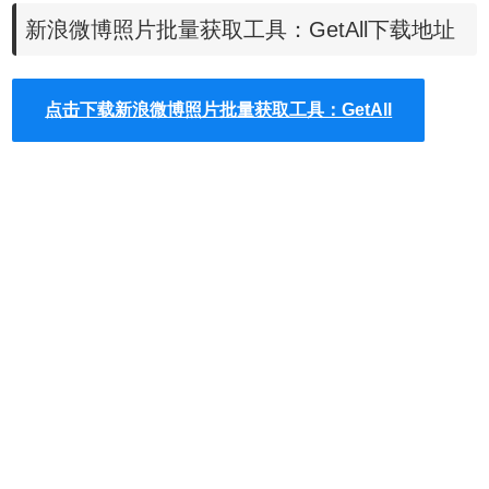
2.使用新浪微博打开需要下载的对方的新浪微博主页，并且
新浪微博照片批量获取工具：GetAll下载地址
跳转到对方的相册，来查看对方相册中的所有照片，这时
候，用户就可以通过新浪微博自带的功能来预览所有的照片
了，如图所示：
点击下载新浪微博照片批量获取工具：GetAll
3.点击Chrome右上角的GetAll插件按钮，在弹出窗口中，用