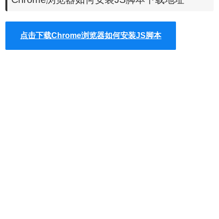
点击下载Chrome浏览器如何安装JS脚本
2.安装chrome JS 脚本
提供的JS脚本分为在线安装和本地安装两种，以百度网盘解
析脚本为例：[脚本] 百度网盘直接下载助手：解决客户端限
制
2.1.在线安装
1.在网站https://tampermonkey.net/scripts.php上搜索
百度网
盘直接下载助手脚本（网站打开的非常慢。。。）
，我们这
边直接给出搜索结果页面：chrome-
extension://dhdgffkkebhmkfjojejmpbldmpobfkfo/ask.html?
aid=e71c33e9-18fb-445b-9f7e-bf139fade72f